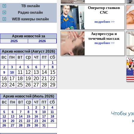
ТВ онлайн
Оператор станков
CNC
Радио онлайн
WEB камеры онлайн
подробнее >>
Акупрессура и
Архив новостей за
точечный массаж
2025
2026
подробнее >>
Архив новостей (Август 2026)
вс
пн
вт
ср
чт
пт
сб
1
2
3
4
5
6
7
8
11
12
13
14
15
9
10
16
17
18
19
20
21
22
23
24
25
26
27
28
29
Архив новостей (Июль 2026)
вс
пн
вт
ср
чт
пт
сб
1
2
3
4
5
6
7
8
9
10
11
12
13
14
15
16
17
18
19
20
21
22
23
24
25
26
27
28
29
30
31