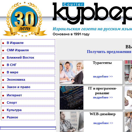
В Израиле
В
СМИ Израиля
Получить предложения 
Ближний Восток
Турагенты
В СНГ
В мире
подробнее >>
Экономика
Закон и право
IT и программи-
рование
Интернет
подробнее >>
Спорт
Культура
WEB-дизайнер
Разное
подробнее >>