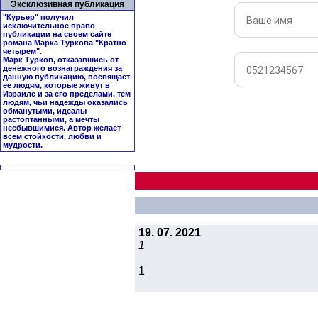
Эксклюзивная публикация
"Курьер" получил
исключительное право
публикации на своем сайте
романа Марка Туркова "
Кратно
четырем
".
Марк Турков, отказавшись от
денежного вознаграждения за
данную публикацию, посвящает
ее людям, которые живут в
Израиле и за его пределами, тем
людям, чьи надежды оказались
обманутыми, идеалы
растоптанными, а мечты
несбывшимися. Автор желает
всем стойкости, любви и
мудрости.
19. 07. 2021
1
1