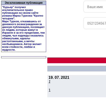
Эксклюзивная публикация
"Курьер" получил
исключительное право
публикации на своем сайте
романа Марка Туркова "
Кратно
четырем
".
Марк Турков, отказавшись от
денежного вознаграждения за
данную публикацию, посвящает
ее людям, которые живут в
Израиле и за его пределами, тем
людям, чьи надежды оказались
обманутыми, идеалы
растоптанными, а мечты
несбывшимися. Автор желает
всем стойкости, любви и
мудрости.
19. 07. 2021
1
1