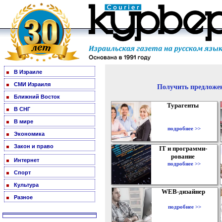
В Израиле
СМИ Израиля
Получить предложен
Ближний Восток
Турагенты
В СНГ
В мире
подробнее >>
Экономика
Закон и право
IT и программи-
рование
Интернет
подробнее >>
Спорт
Культура
WEB-дизайнер
Разное
подробнее >>