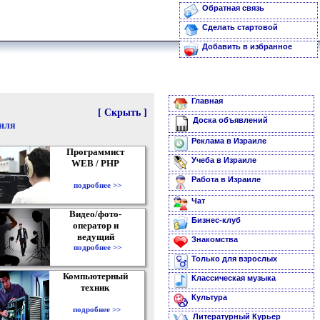
Обратная связь
Сделать стартовой
Добавить в избранное
Главная
[ Скрыть ]
Доска объявлений
аиля
Реклама в Израиле
Программист
Учеба в Израиле
WEB / PHP
Работа в Израиле
подробнее >>
Чат
Видео/фото-
Бизнес-клуб
оператор и
ведущий
Знакомства
подробнее >>
Только для взрослых
Компьютерный
Классическая музыка
техник
Культура
подробнее >>
Литературный Курьер