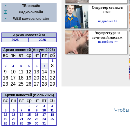
ТВ онлайн
Оператор станков
CNC
Радио онлайн
WEB камеры онлайн
подробнее >>
Акупрессура и
Архив новостей за
точечный массаж
2025
2026
подробнее >>
Архив новостей (Август 2026)
вс
пн
вт
ср
чт
пт
сб
1
8
2
3
4
5
6
7
9
10
11
12
13
14
15
16
17
18
19
20
21
22
23
24
25
26
27
28
29
Архив новостей (Июль 2026)
вс
пн
вт
ср
чт
пт
сб
1
2
3
4
5
6
7
8
9
10
11
12
13
14
15
16
17
18
19
20
21
22
23
24
25
26
27
28
29
30
31