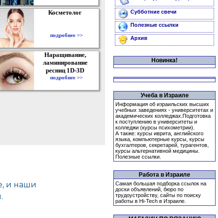
Косметолог
Субботние свечи
Полезные ссылки
подробнее >>
Архив
Наращивание,
Новинка!
ламинирование
ресниц 1D-3D
подробнее >>
Учеба в Израиле
Информация об израильских высших
учебных заведениях - университетах и
академических колледжах.Подготовка
к поступлению в университеты и
колледжи (курсы психометрии).
А также: курсы иврита, английского
языка, компьютерные курсы, курсы
бухгалтеров, секретарей, турагентов,
курсы альтернативной медицины.
Полезные ссылки.
Работа в Израиле
Самая большая подборка ссылок на
доски объявлений, бюро по
трудоустройству, сайты по поиску
работы в Hi-Tech в Израиле.