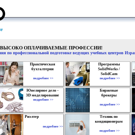
ВЫСОКО ОПЛАЧИВАЕМЫЕ ПРОФЕССИИ!
ия по профессиональной подготовке ведущих учебных центров Изр
Практическая
Программы
бухгалтерия
SolidWorks /
SolidCam
подробнее >>
подробнее >>
Ювелирное дело -
Биржевые
3D моделирование
брокеры
подробнее >>
подробнее >>
Риэлтер
Техник по
кондиционерам
подробнее >>
подробнее >>