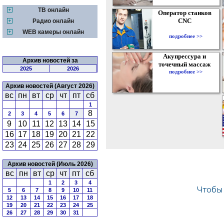
ТВ онлайн
Оператор станков
CNC
Радио онлайн
WEB камеры онлайн
подробнее >>
Акупрессура и
Архив новостей за
точечный массаж
2025
2026
подробнее >>
Архив новостей (Август 2026)
вс
пн
вт
ср
чт
пт
сб
1
8
2
3
4
5
6
7
9
10
11
12
13
14
15
16
17
18
19
20
21
22
23
24
25
26
27
28
29
Архив новостей (Июль 2026)
вс
пн
вт
ср
чт
пт
сб
1
2
3
4
5
6
7
8
9
10
11
12
13
14
15
16
17
18
19
20
21
22
23
24
25
26
27
28
29
30
31