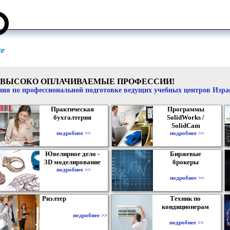
ВЫСОКО ОПЛАЧИВАЕМЫЕ ПРОФЕССИИ!
ия по профессиональной подготовке ведущих учебных центров Изр
Практическая
Программы
бухгалтерия
SolidWorks /
SolidCam
подробнее >>
подробнее >>
Ювелирное дело -
Биржевые
3D моделирование
брокеры
подробнее >>
подробнее >>
Риэлтер
Техник по
кондиционерам
подробнее >>
подробнее >>