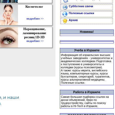
Косметолог
Субботние свечи
Полезные ссылки
подробнее >>
Архив
Наращивание,
Новинка!
ламинирование
ресниц 1D-3D
подробнее >>
Учеба в Израиле
Информация об израильских высших
учебных заведениях - университетах и
академических колледжах.Подготовка
к поступлению в университеты и
колледжи (курсы психометрии).
А также: курсы иврита, английского
языка, компьютерные курсы, курсы
бухгалтеров, секретарей, турагентов,
курсы альтернативной медицины.
Полезные ссылки.
Работа в Израиле
Самая большая подборка ссылок на
доски объявлений, бюро по
трудоустройству, сайты по поиску
работы в Hi-Tech в Израиле.