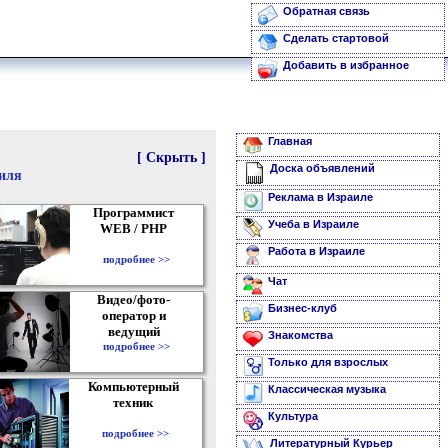
Обратная связь
Сделать стартовой
Добавить в избранное
Главная
[ Скрыть ]
Доска объявлений
аиля
Реклама в Израиле
Программист
Учеба в Израиле
WEB / PHP
Работа в Израиле
подробнее >>
Чат
Видео/фото-
Бизнес-клуб
оператор и
ведущий
Знакомства
подробнее >>
Только для взрослых
Компьютерный
Классическая музыка
техник
Культура
подробнее >>
Литературный Курьер