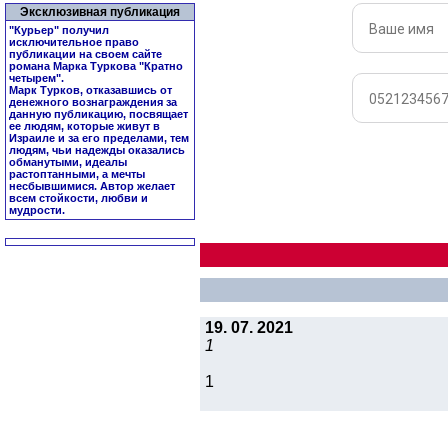
Эксклюзивная публикация
"Курьер" получил
исключительное право
публикации на своем сайте
романа Марка Туркова "
Кратно
четырем
".
Марк Турков, отказавшись от
денежного вознаграждения за
данную публикацию, посвящает
ее людям, которые живут в
Израиле и за его пределами, тем
людям, чьи надежды оказались
обманутыми, идеалы
растоптанными, а мечты
несбывшимися. Автор желает
всем стойкости, любви и
мудрости.
19. 07. 2021
1
1