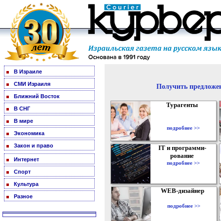
В Израиле
СМИ Израиля
Получить предложен
Ближний Восток
Турагенты
В СНГ
В мире
подробнее >>
Экономика
Закон и право
IT и программи-
рование
Интернет
подробнее >>
Спорт
Культура
WEB-дизайнер
Разное
подробнее >>