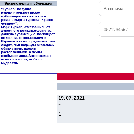
Эксклюзивная публикация
"Курьер" получил
исключительное право
публикации на своем сайте
романа Марка Туркова "
Кратно
четырем
".
Марк Турков, отказавшись от
денежного вознаграждения за
данную публикацию, посвящает
ее людям, которые живут в
Израиле и за его пределами, тем
людям, чьи надежды оказались
обманутыми, идеалы
растоптанными, а мечты
несбывшимися. Автор желает
всем стойкости, любви и
мудрости.
19. 07. 2021
1
1