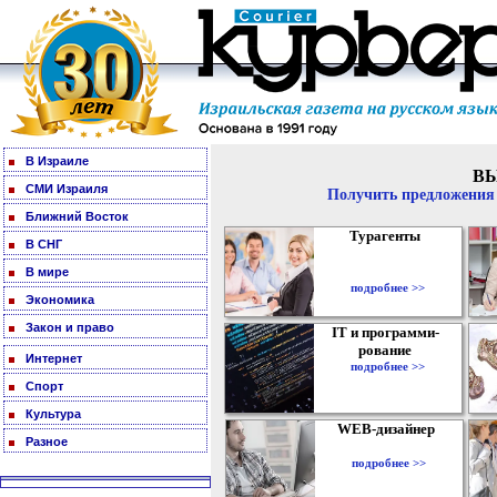
В Израиле
В
СМИ Израиля
Получить предложения 
Ближний Восток
Турагенты
В СНГ
В мире
подробнее >>
Экономика
Закон и право
IT и программи-
рование
Интернет
подробнее >>
Спорт
Культура
WEB-дизайнер
Разное
подробнее >>