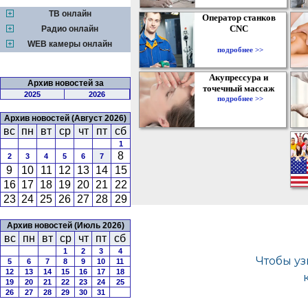
ТВ онлайн
Оператор станков
CNC
Радио онлайн
WEB камеры онлайн
подробнее >>
Акупрессура и
Архив новостей за
точечный массаж
2025
2026
подробнее >>
Архив новостей (Август 2026)
вс
пн
вт
ср
чт
пт
сб
1
8
2
3
4
5
6
7
9
10
11
12
13
14
15
16
17
18
19
20
21
22
23
24
25
26
27
28
29
Архив новостей (Июль 2026)
вс
пн
вт
ср
чт
пт
сб
1
2
3
4
5
6
7
8
9
10
11
12
13
14
15
16
17
18
19
20
21
22
23
24
25
26
27
28
29
30
31