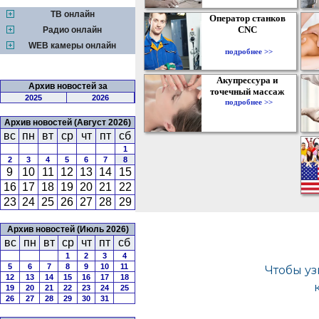
ТВ онлайн
Оператор станков
CNC
Радио онлайн
WEB камеры онлайн
подробнее >>
Акупрессура и
Архив новостей за
точечный массаж
2025
2026
подробнее >>
Архив новостей (Август 2026)
вс
пн
вт
ср
чт
пт
сб
1
2
3
4
5
6
7
8
9
10
11
12
13
14
15
16
17
18
19
20
21
22
23
24
25
26
27
28
29
Архив новостей (Июль 2026)
вс
пн
вт
ср
чт
пт
сб
1
2
3
4
5
6
7
8
9
10
11
12
13
14
15
16
17
18
19
20
21
22
23
24
25
26
27
28
29
30
31