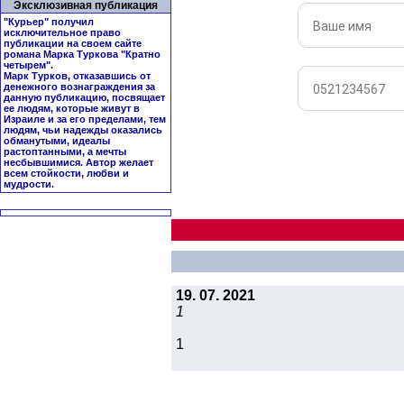
Эксклюзивная публикация
"Курьер" получил
исключительное право
публикации на своем сайте
романа Марка Туркова "
Кратно
четырем
".
Марк Турков, отказавшись от
денежного вознаграждения за
данную публикацию, посвящает
ее людям, которые живут в
Израиле и за его пределами, тем
людям, чьи надежды оказались
обманутыми, идеалы
растоптанными, а мечты
несбывшимися. Автор желает
всем стойкости, любви и
мудрости.
19. 07. 2021
1
1