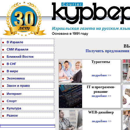
В Израиле
В
СМИ Израиля
Получить предложения 
Ближний Восток
Турагенты
В СНГ
В мире
подробнее >>
Экономика
Закон и право
IT и программи-
рование
Интернет
подробнее >>
Спорт
Культура
WEB-дизайнер
Разное
подробнее >>