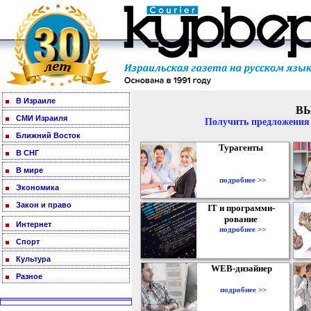
В Израиле
В
СМИ Израиля
Получить предложения 
Ближний Восток
Турагенты
В СНГ
В мире
подробнее >>
Экономика
Закон и право
IT и программи-
рование
Интернет
подробнее >>
Спорт
Культура
WEB-дизайнер
Разное
подробнее >>