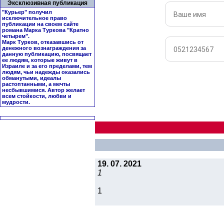
Эксклюзивная публикация
"Курьер" получил
исключительное право
публикации на своем сайте
романа Марка Туркова "
Кратно
четырем
".
Марк Турков, отказавшись от
денежного вознаграждения за
данную публикацию, посвящает
ее людям, которые живут в
Израиле и за его пределами, тем
людям, чьи надежды оказались
обманутыми, идеалы
растоптанными, а мечты
несбывшимися. Автор желает
всем стойкости, любви и
мудрости.
19. 07. 2021
1
1