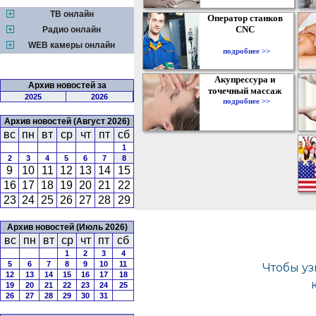
ТВ онлайн
Оператор станков
CNC
Радио онлайн
WEB камеры онлайн
подробнее >>
Акупрессура и
Архив новостей за
точечный массаж
2025
2026
подробнее >>
Архив новостей (Август 2026)
вс
пн
вт
ср
чт
пт
сб
1
2
3
4
5
6
7
8
9
10
11
12
13
14
15
16
17
18
19
20
21
22
23
24
25
26
27
28
29
Архив новостей (Июль 2026)
вс
пн
вт
ср
чт
пт
сб
1
2
3
4
5
6
7
8
9
10
11
12
13
14
15
16
17
18
19
20
21
22
23
24
25
26
27
28
29
30
31