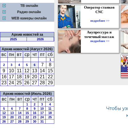
ТВ онлайн
Оператор станков
CNC
Радио онлайн
WEB камеры онлайн
подробнее >>
Акупрессура и
Архив новостей за
точечный массаж
2025
2026
подробнее >>
Архив новостей (Август 2026)
вс
пн
вт
ср
чт
пт
сб
1
7
8
2
3
4
5
6
9
10
11
12
13
14
15
16
17
18
19
20
21
22
23
24
25
26
27
28
29
Архив новостей (Июль 2026)
вс
пн
вт
ср
чт
пт
сб
1
2
3
4
5
6
7
8
9
10
11
12
13
14
15
16
17
18
19
20
21
22
23
24
25
26
27
28
29
30
31