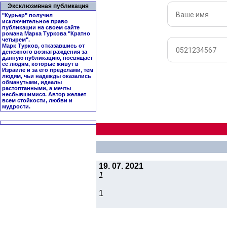
Эксклюзивная публикация
"Курьер" получил
исключительное право
публикации на своем сайте
романа Марка Туркова "
Кратно
четырем
".
Марк Турков, отказавшись от
денежного вознаграждения за
данную публикацию, посвящает
ее людям, которые живут в
Израиле и за его пределами, тем
людям, чьи надежды оказались
обманутыми, идеалы
растоптанными, а мечты
несбывшимися. Автор желает
всем стойкости, любви и
мудрости.
19. 07. 2021
1
1