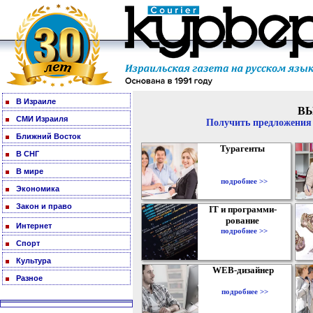
В Израиле
В
СМИ Израиля
Получить предложения 
Ближний Восток
Турагенты
В СНГ
В мире
подробнее >>
Экономика
Закон и право
IT и программи-
рование
Интернет
подробнее >>
Спорт
Культура
WEB-дизайнер
Разное
подробнее >>