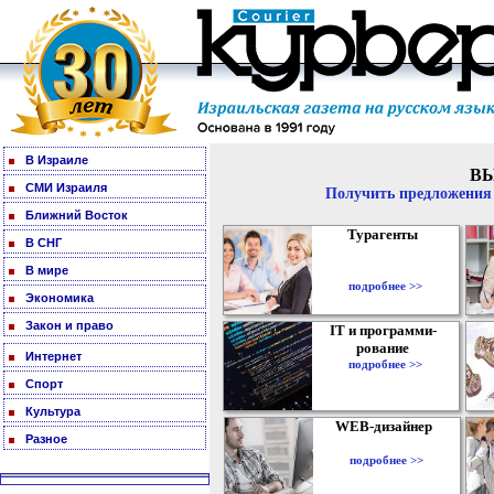
В Израиле
В
СМИ Израиля
Получить предложения 
Ближний Восток
Турагенты
В СНГ
В мире
подробнее >>
Экономика
Закон и право
IT и программи-
рование
Интернет
подробнее >>
Спорт
Культура
WEB-дизайнер
Разное
подробнее >>