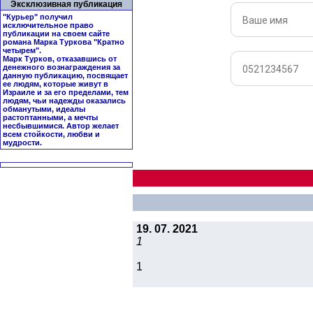
Эксклюзивная публикация
"Курьер" получил
исключительное право
публикации на своем сайте
романа Марка Туркова "
Кратно
четырем
".
Марк Турков, отказавшись от
денежного вознаграждения за
данную публикацию, посвящает
ее людям, которые живут в
Израиле и за его пределами, тем
людям, чьи надежды оказались
обманутыми, идеалы
растоптанными, а мечты
несбывшимися. Автор желает
всем стойкости, любви и
мудрости.
19. 07. 2021
1
1