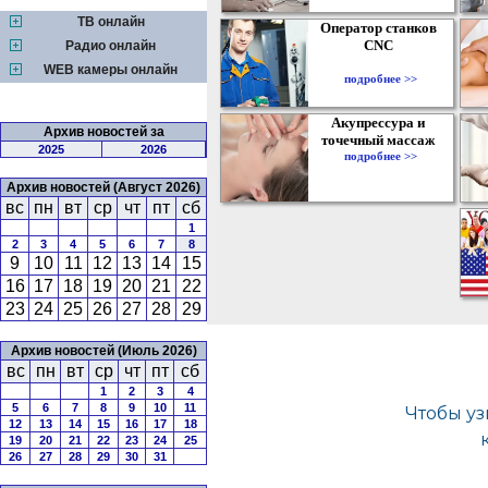
ТВ онлайн
Оператор станков
CNC
Радио онлайн
WEB камеры онлайн
подробнее >>
Акупрессура и
Архив новостей за
точечный массаж
2025
2026
подробнее >>
Архив новостей (Август 2026)
вс
пн
вт
ср
чт
пт
сб
1
2
3
4
5
6
7
8
9
10
11
12
13
14
15
16
17
18
19
20
21
22
23
24
25
26
27
28
29
Архив новостей (Июль 2026)
вс
пн
вт
ср
чт
пт
сб
1
2
3
4
5
6
7
8
9
10
11
12
13
14
15
16
17
18
19
20
21
22
23
24
25
26
27
28
29
30
31