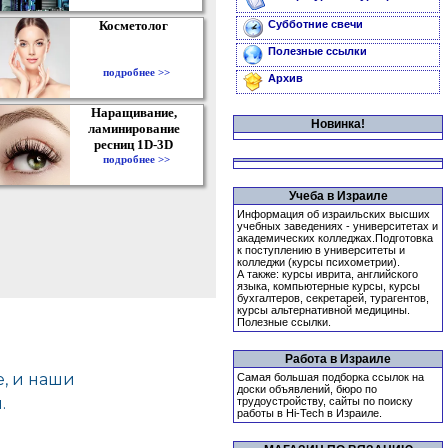
Косметолог
Субботние свечи
Полезные ссылки
подробнее >>
Архив
Наращивание,
Новинка!
ламинирование
ресниц 1D-3D
подробнее >>
Учеба в Израиле
Информация об израильских высших
учебных заведениях - университетах и
академических колледжах.Подготовка
к поступлению в университеты и
колледжи (курсы психометрии).
А также: курсы иврита, английского
языка, компьютерные курсы, курсы
бухгалтеров, секретарей, турагентов,
курсы альтернативной медицины.
Полезные ссылки.
Работа в Израиле
Самая большая подборка ссылок на
доски объявлений, бюро по
трудоустройству, сайты по поиску
работы в Hi-Tech в Израиле.