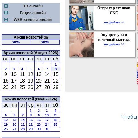
ТВ онлайн
Оператор станков
CNC
Радио онлайн
WEB камеры онлайн
подробнее >>
Акупрессура и
Архив новостей за
точечный массаж
2025
2026
подробнее >>
Архив новостей (Август 2026)
вс
пн
вт
ср
чт
пт
сб
1
2
3
4
5
6
7
8
9
10
11
12
13
14
15
16
17
18
19
20
21
22
23
24
25
26
27
28
29
Архив новостей (Июль 2026)
вс
пн
вт
ср
чт
пт
сб
1
2
3
4
5
6
7
8
9
10
11
12
13
14
15
16
17
18
19
20
21
22
23
24
25
26
27
28
29
30
31