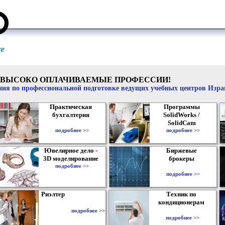
ВЫСОКО ОПЛАЧИВАЕМЫЕ ПРОФЕССИИ!
ия по профессиональной подготовке ведущих учебных центров Изр
Практическая
Программы
бухгалтерия
SolidWorks /
SolidCam
подробнее >>
подробнее >>
Ювелирное дело -
Биржевые
3D моделирование
брокеры
подробнее >>
подробнее >>
Риэлтер
Техник по
кондиционерам
подробнее >>
подробнее >>