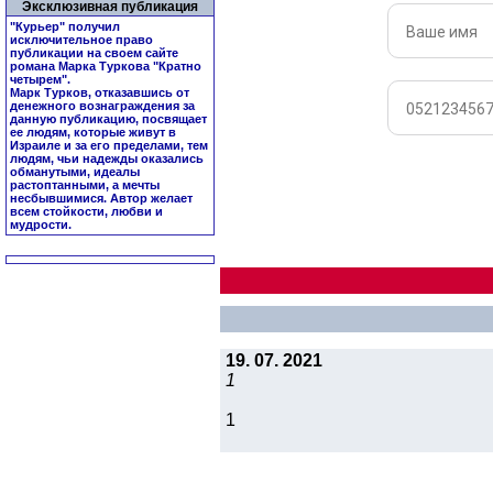
Эксклюзивная публикация
"Курьер" получил
исключительное право
публикации на своем сайте
романа Марка Туркова "
Кратно
четырем
".
Марк Турков, отказавшись от
денежного вознаграждения за
данную публикацию, посвящает
ее людям, которые живут в
Израиле и за его пределами, тем
людям, чьи надежды оказались
обманутыми, идеалы
растоптанными, а мечты
несбывшимися. Автор желает
всем стойкости, любви и
мудрости.
19. 07. 2021
1
1