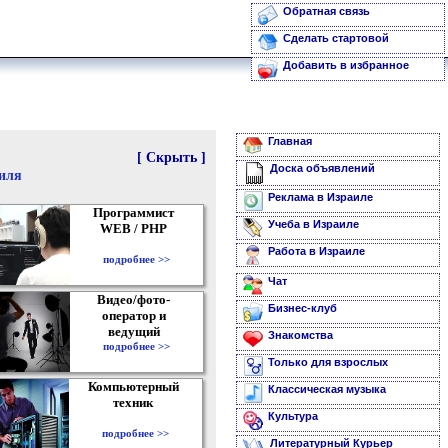
Обратная связь
Сделать стартовой
Добавить в избранное
Главная
[ Скрыть ]
Доска объявлений
аиля
Реклама в Израиле
Программист
Учеба в Израиле
WEB / PHP
Работа в Израиле
подробнее >>
Чат
Видео/фото-
Бизнес-клуб
оператор и
ведущий
Знакомства
подробнее >>
Только для взрослых
Компьютерный
Классическая музыка
техник
Культура
подробнее >>
Литературный Курьер