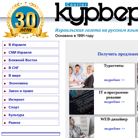
В Израиле
СМИ Израиля
Получить предложен
Ближний Восток
Турагенты
В СНГ
В мире
подробнее >>
Экономика
Закон и право
IT и программи-
рование
Интернет
подробнее >>
Спорт
Культура
WEB-дизайнер
Разное
подробнее >>