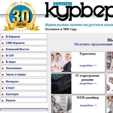
В Израиле
В
СМИ Израиля
Получить предложения 
Ближний Восток
Турагенты
В СНГ
В мире
подробнее >>
Экономика
Закон и право
IT и программи-
рование
Интернет
подробнее >>
Спорт
Культура
WEB-дизайнер
Разное
подробнее >>