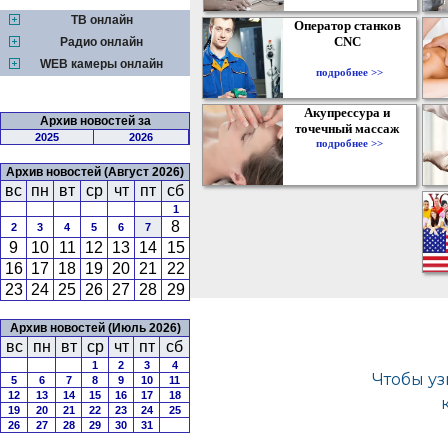
ТВ онлайн
Оператор станков
CNC
Радио онлайн
WEB камеры онлайн
подробнее >>
Акупрессура и
Архив новостей за
точечный массаж
2025
2026
подробнее >>
Архив новостей (Август 2026)
вс
пн
вт
ср
чт
пт
сб
1
8
2
3
4
5
6
7
9
10
11
12
13
14
15
16
17
18
19
20
21
22
23
24
25
26
27
28
29
Архив новостей (Июль 2026)
вс
пн
вт
ср
чт
пт
сб
1
2
3
4
5
6
7
8
9
10
11
12
13
14
15
16
17
18
19
20
21
22
23
24
25
26
27
28
29
30
31