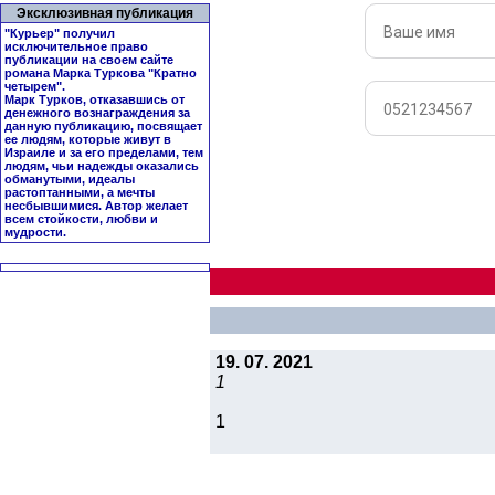
Эксклюзивная публикация
"Курьер" получил
исключительное право
публикации на своем сайте
романа Марка Туркова "
Кратно
четырем
".
Марк Турков, отказавшись от
денежного вознаграждения за
данную публикацию, посвящает
ее людям, которые живут в
Израиле и за его пределами, тем
людям, чьи надежды оказались
обманутыми, идеалы
растоптанными, а мечты
несбывшимися. Автор желает
всем стойкости, любви и
мудрости.
19. 07. 2021
1
1