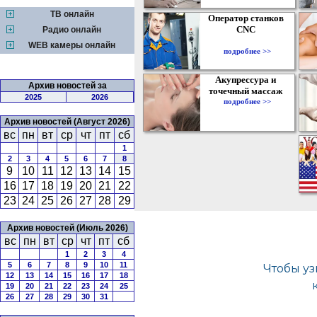
ТВ онлайн
Оператор станков
CNC
Радио онлайн
WEB камеры онлайн
подробнее >>
Акупрессура и
Архив новостей за
точечный массаж
2025
2026
подробнее >>
Архив новостей (Август 2026)
вс
пн
вт
ср
чт
пт
сб
1
2
3
4
5
6
7
8
9
10
11
12
13
14
15
16
17
18
19
20
21
22
23
24
25
26
27
28
29
Архив новостей (Июль 2026)
вс
пн
вт
ср
чт
пт
сб
1
2
3
4
5
6
7
8
9
10
11
12
13
14
15
16
17
18
19
20
21
22
23
24
25
26
27
28
29
30
31