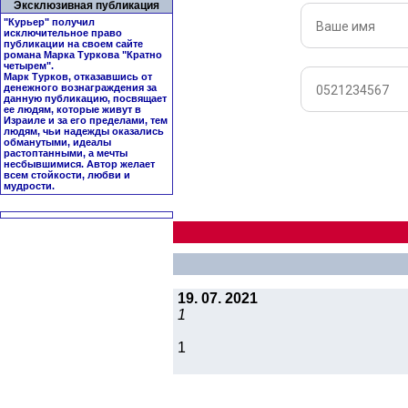
Эксклюзивная публикация
"Курьер" получил
исключительное право
публикации на своем сайте
романа Марка Туркова "
Кратно
четырем
".
Марк Турков, отказавшись от
денежного вознаграждения за
данную публикацию, посвящает
ее людям, которые живут в
Израиле и за его пределами, тем
людям, чьи надежды оказались
обманутыми, идеалы
растоптанными, а мечты
несбывшимися. Автор желает
всем стойкости, любви и
мудрости.
19. 07. 2021
1
1