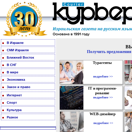
В Израиле
В
СМИ Израиля
Получить предложения 
Ближний Восток
Турагенты
В СНГ
В мире
подробнее >>
Экономика
Закон и право
IT и программи-
рование
Интернет
подробнее >>
Спорт
Культура
WEB-дизайнер
Разное
подробнее >>