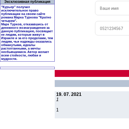
Эксклюзивная публикация
"Курьер" получил
исключительное право
публикации на своем сайте
романа Марка Туркова "
Кратно
четырем
".
Марк Турков, отказавшись от
денежного вознаграждения за
данную публикацию, посвящает
ее людям, которые живут в
Израиле и за его пределами, тем
людям, чьи надежды оказались
обманутыми, идеалы
растоптанными, а мечты
несбывшимися. Автор желает
всем стойкости, любви и
мудрости.
19. 07. 2021
1
1