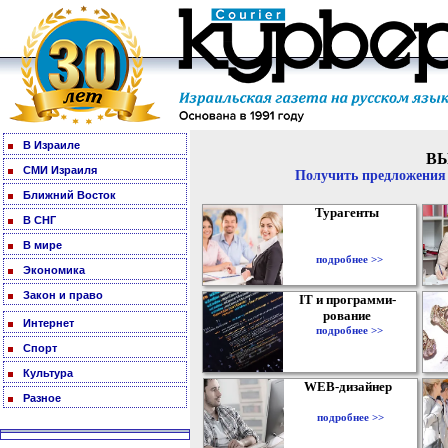
В Израиле
В
СМИ Израиля
Получить предложения 
Ближний Восток
Турагенты
В СНГ
В мире
подробнее >>
Экономика
Закон и право
IT и программи-
рование
Интернет
подробнее >>
Спорт
Культура
WEB-дизайнер
Разное
подробнее >>