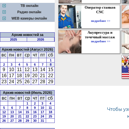
ТВ онлайн
Оператор станков
CNC
Радио онлайн
WEB камеры онлайн
подробнее >>
Акупрессура и
Архив новостей за
точечный массаж
2025
2026
подробнее >>
Архив новостей (Август 2026)
вс
пн
вт
ср
чт
пт
сб
1
2
3
4
5
6
7
8
9
10
11
12
13
14
15
16
17
18
19
20
21
22
23
24
25
26
27
28
29
Архив новостей (Июль 2026)
вс
пн
вт
ср
чт
пт
сб
1
2
3
4
5
6
7
8
9
10
11
12
13
14
15
16
17
18
19
20
21
22
23
24
25
26
27
28
29
30
31