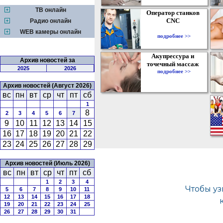
ТВ онлайн
Оператор станков
CNC
Радио онлайн
WEB камеры онлайн
подробнее >>
Акупрессура и
Архив новостей за
точечный массаж
2025
2026
подробнее >>
Архив новостей (Август 2026)
вс
пн
вт
ср
чт
пт
сб
1
8
2
3
4
5
6
7
9
10
11
12
13
14
15
16
17
18
19
20
21
22
23
24
25
26
27
28
29
Архив новостей (Июль 2026)
вс
пн
вт
ср
чт
пт
сб
1
2
3
4
5
6
7
8
9
10
11
12
13
14
15
16
17
18
19
20
21
22
23
24
25
26
27
28
29
30
31