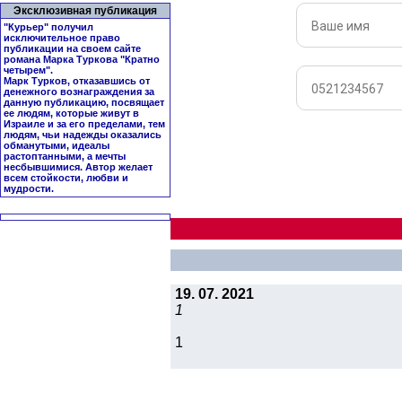
Эксклюзивная публикация
"Курьер" получил
исключительное право
публикации на своем сайте
романа Марка Туркова "
Кратно
четырем
".
Марк Турков, отказавшись от
денежного вознаграждения за
данную публикацию, посвящает
ее людям, которые живут в
Израиле и за его пределами, тем
людям, чьи надежды оказались
обманутыми, идеалы
растоптанными, а мечты
несбывшимися. Автор желает
всем стойкости, любви и
мудрости.
19. 07. 2021
1
1