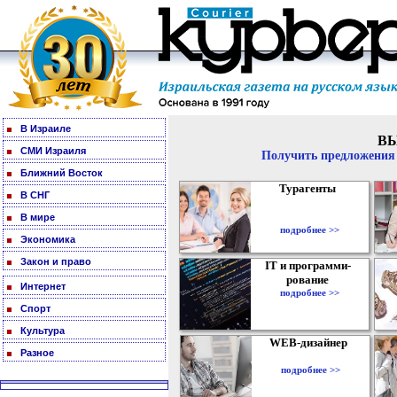
В Израиле
В
СМИ Израиля
Получить предложения 
Ближний Восток
Турагенты
В СНГ
В мире
подробнее >>
Экономика
Закон и право
IT и программи-
рование
Интернет
подробнее >>
Спорт
Культура
WEB-дизайнер
Разное
подробнее >>