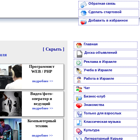
Обратная связь
Сделать стартовой
Добавить в избранное
Главная
[ Скрыть ]
Доска объявлений
аиля
Реклама в Израиле
Программист
Учеба в Израиле
WEB / PHP
Работа в Израиле
подробнее >>
Чат
Видео/фото-
Бизнес-клуб
оператор и
ведущий
Знакомства
подробнее >>
Только для взрослых
Компьютерный
Классическая музыка
техник
Культура
подробнее >>
Литературный Курьер