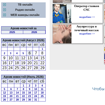
ТВ онлайн
Оператор станков
CNC
Радио онлайн
WEB камеры онлайн
подробнее >>
Акупрессура и
Архив новостей за
точечный массаж
2025
2026
подробнее >>
Архив новостей (Август 2026)
вс
пн
вт
ср
чт
пт
сб
1
6
7
8
2
3
4
5
9
10
11
12
13
14
15
16
17
18
19
20
21
22
23
24
25
26
27
28
29
Архив новостей (Июль 2026)
вс
пн
вт
ср
чт
пт
сб
1
2
3
4
5
6
7
8
9
10
11
12
13
14
15
16
17
18
19
20
21
22
23
24
25
26
27
28
29
30
31