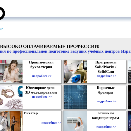
ВЫСОКО ОПЛАЧИВАЕМЫЕ ПРОФЕССИИ!
ия по профессиональной подготовке ведущих учебных центров Изр
Практическая
Программы
бухгалтерия
SolidWorks /
SolidCam
подробнее >>
подробнее >>
Ювелирное дело -
Биржевые
3D моделирование
брокеры
подробнее >>
подробнее >>
Риэлтер
Техник по
кондиционерам
подробнее >>
подробнее >>