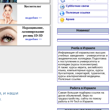
Косметолог
Субботние свечи
Полезные ссылки
подробнее >>
Архив
Наращивание,
Новинка!
ламинирование
ресниц 1D-3D
подробнее >>
Учеба в Израиле
Информация об израильских высших
учебных заведениях - университетах и
академических колледжах.Подготовка
к поступлению в университеты и
колледжи (курсы психометрии).
А также: курсы иврита, английского
языка, компьютерные курсы, курсы
бухгалтеров, секретарей, турагентов,
курсы альтернативной медицины.
Полезные ссылки.
Работа в Израиле
Самая большая подборка ссылок на
доски объявлений, бюро по
трудоустройству, сайты по поиску
работы в Hi-Tech в Израиле.