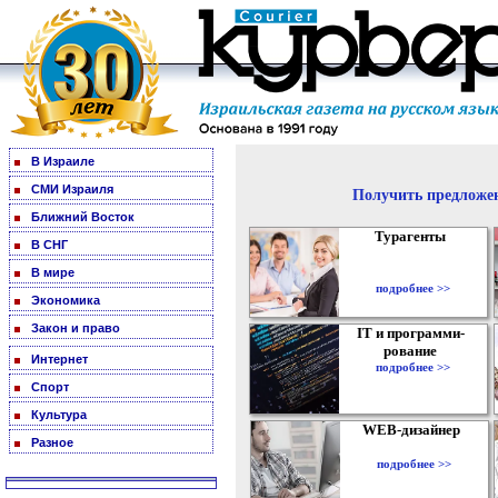
В Израиле
СМИ Израиля
Получить предложен
Ближний Восток
Турагенты
В СНГ
В мире
подробнее >>
Экономика
Закон и право
IT и программи-
рование
Интернет
подробнее >>
Спорт
Культура
WEB-дизайнер
Разное
подробнее >>