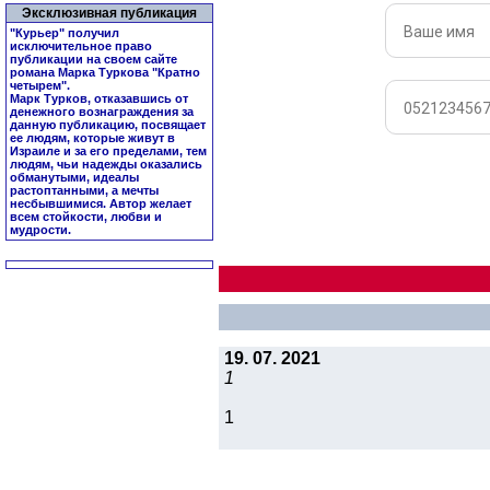
Эксклюзивная публикация
"Курьер" получил
исключительное право
публикации на своем сайте
романа Марка Туркова "
Кратно
четырем
".
Марк Турков, отказавшись от
денежного вознаграждения за
данную публикацию, посвящает
ее людям, которые живут в
Израиле и за его пределами, тем
людям, чьи надежды оказались
обманутыми, идеалы
растоптанными, а мечты
несбывшимися. Автор желает
всем стойкости, любви и
мудрости.
19. 07. 2021
1
1