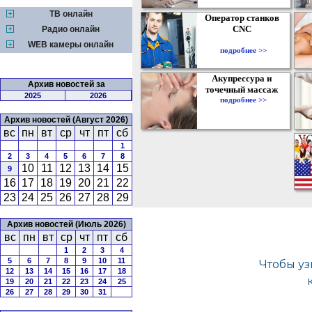
ТВ онлайн
Оператор станков
CNC
Радио онлайн
WEB камеры онлайн
подробнее >>
Акупрессура и
Архив новостей за
точечный массаж
2025
2026
подробнее >>
Архив новостей (Август 2026)
вс
пн
вт
ср
чт
пт
сб
1
2
3
4
5
6
7
8
10
11
12
13
14
15
9
16
17
18
19
20
21
22
23
24
25
26
27
28
29
Архив новостей (Июль 2026)
вс
пн
вт
ср
чт
пт
сб
1
2
3
4
5
6
7
8
9
10
11
12
13
14
15
16
17
18
19
20
21
22
23
24
25
26
27
28
29
30
31