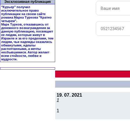
Эксклюзивная публикация
"Курьер" получил
исключительное право
публикации на своем сайте
романа Марка Туркова "
Кратно
четырем
".
Марк Турков, отказавшись от
денежного вознаграждения за
данную публикацию, посвящает
ее людям, которые живут в
Израиле и за его пределами, тем
людям, чьи надежды оказались
обманутыми, идеалы
растоптанными, а мечты
несбывшимися. Автор желает
всем стойкости, любви и
мудрости.
19. 07. 2021
1
1