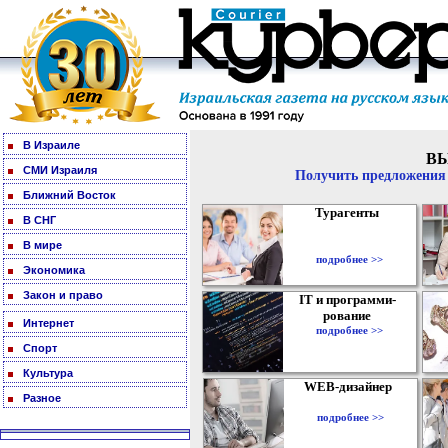
В Израиле
В
СМИ Израиля
Получить предложения 
Ближний Восток
Турагенты
В СНГ
В мире
подробнее >>
Экономика
Закон и право
IT и программи-
рование
Интернет
подробнее >>
Спорт
Культура
WEB-дизайнер
Разное
подробнее >>