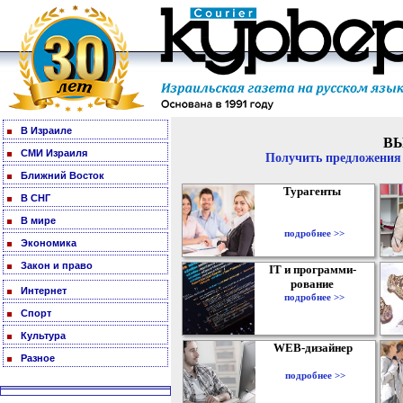
В Израиле
В
СМИ Израиля
Получить предложения 
Ближний Восток
Турагенты
В СНГ
В мире
подробнее >>
Экономика
Закон и право
IT и программи-
рование
Интернет
подробнее >>
Спорт
Культура
WEB-дизайнер
Разное
подробнее >>