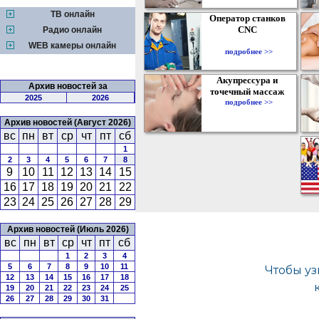
ТВ онлайн
Оператор станков
CNC
Радио онлайн
WEB камеры онлайн
подробнее >>
Акупрессура и
Архив новостей за
точечный массаж
2025
2026
подробнее >>
Архив новостей (Август 2026)
вс
пн
вт
ср
чт
пт
сб
1
2
3
4
5
6
7
8
9
10
11
12
13
14
15
16
17
18
19
20
21
22
23
24
25
26
27
28
29
Архив новостей (Июль 2026)
вс
пн
вт
ср
чт
пт
сб
1
2
3
4
5
6
7
8
9
10
11
12
13
14
15
16
17
18
19
20
21
22
23
24
25
26
27
28
29
30
31