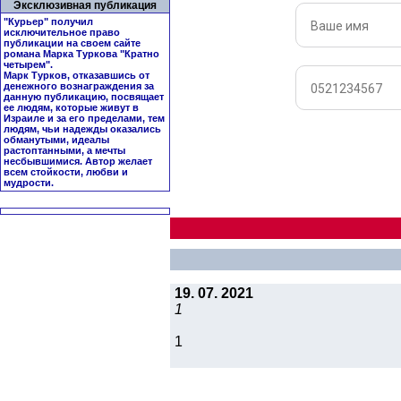
Эксклюзивная публикация
"Курьер" получил
исключительное право
публикации на своем сайте
романа Марка Туркова "
Кратно
четырем
".
Марк Турков, отказавшись от
денежного вознаграждения за
данную публикацию, посвящает
ее людям, которые живут в
Израиле и за его пределами, тем
людям, чьи надежды оказались
обманутыми, идеалы
растоптанными, а мечты
несбывшимися. Автор желает
всем стойкости, любви и
мудрости.
19. 07. 2021
1
1