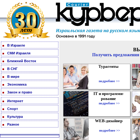
В Израиле
В
СМИ Израиля
Получить предложения 
Ближний Восток
Турагенты
В СНГ
В мире
подробнее >>
Экономика
Закон и право
IT и программи-
рование
Интернет
подробнее >>
Спорт
Культура
WEB-дизайнер
Разное
подробнее >>