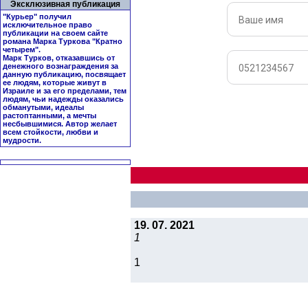
Эксклюзивная публикация
"Курьер" получил
исключительное право
публикации на своем сайте
романа Марка Туркова "
Кратно
четырем
".
Марк Турков, отказавшись от
денежного вознаграждения за
данную публикацию, посвящает
ее людям, которые живут в
Израиле и за его пределами, тем
людям, чьи надежды оказались
обманутыми, идеалы
растоптанными, а мечты
несбывшимися. Автор желает
всем стойкости, любви и
мудрости.
19. 07. 2021
1
1