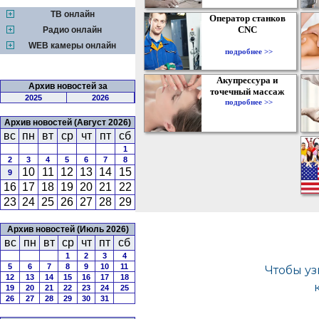
ТВ онлайн
Оператор станков
CNC
Радио онлайн
WEB камеры онлайн
подробнее >>
Акупрессура и
Архив новостей за
точечный массаж
2025
2026
подробнее >>
Архив новостей (Август 2026)
вс
пн
вт
ср
чт
пт
сб
1
2
3
4
5
6
7
8
10
11
12
13
14
15
9
16
17
18
19
20
21
22
23
24
25
26
27
28
29
Архив новостей (Июль 2026)
вс
пн
вт
ср
чт
пт
сб
1
2
3
4
5
6
7
8
9
10
11
12
13
14
15
16
17
18
19
20
21
22
23
24
25
26
27
28
29
30
31