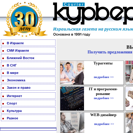
В Израиле
В
СМИ Израиля
Получить предложения 
Ближний Восток
Турагенты
В СНГ
В мире
подробнее >>
Экономика
Закон и право
IT и программи-
рование
Интернет
подробнее >>
Спорт
Культура
WEB-дизайнер
Разное
подробнее >>