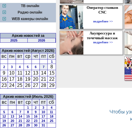
ТВ онлайн
Оператор станков
CNC
Радио онлайн
WEB камеры онлайн
подробнее >>
Акупрессура и
Архив новостей за
точечный массаж
2025
2026
подробнее >>
Архив новостей (Август 2026)
вс
пн
вт
ср
чт
пт
сб
1
8
2
3
4
5
6
7
9
10
11
12
13
14
15
16
17
18
19
20
21
22
23
24
25
26
27
28
29
Архив новостей (Июль 2026)
вс
пн
вт
ср
чт
пт
сб
1
2
3
4
5
6
7
8
9
10
11
12
13
14
15
16
17
18
19
20
21
22
23
24
25
26
27
28
29
30
31