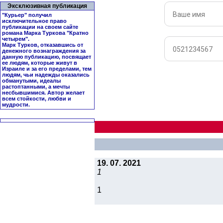
Эксклюзивная публикация
"Курьер" получил
исключительное право
публикации на своем сайте
романа Марка Туркова "
Кратно
четырем
".
Марк Турков, отказавшись от
денежного вознаграждения за
данную публикацию, посвящает
ее людям, которые живут в
Израиле и за его пределами, тем
людям, чьи надежды оказались
обманутыми, идеалы
растоптанными, а мечты
несбывшимися. Автор желает
всем стойкости, любви и
мудрости.
19. 07. 2021
1
1