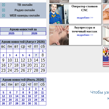
ТВ онлайн
Оператор станков
CNC
Радио онлайн
WEB камеры онлайн
подробнее >>
Акупрессура и
Архив новостей за
точечный массаж
2025
2026
подробнее >>
Архив новостей (Август 2026)
вс
пн
вт
ср
чт
пт
сб
1
8
2
3
4
5
6
7
9
10
11
12
13
14
15
16
17
18
19
20
21
22
23
24
25
26
27
28
29
Архив новостей (Июль 2026)
вс
пн
вт
ср
чт
пт
сб
1
2
3
4
5
6
7
8
9
10
11
12
13
14
15
16
17
18
19
20
21
22
23
24
25
26
27
28
29
30
31