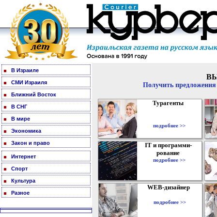
В Израиле
В
СМИ Израиля
Получить предложения 
Ближний Восток
Турагенты
В СНГ
В мире
подробнее >>
Экономика
Закон и право
IT и программи-
рование
Интернет
подробнее >>
Спорт
Культура
WEB-дизайнер
Разное
подробнее >>