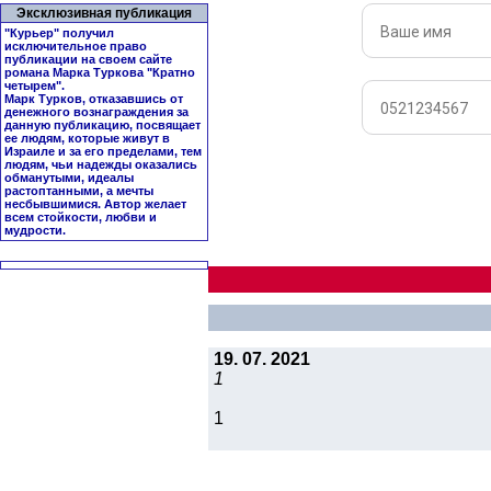
Эксклюзивная публикация
"Курьер" получил
исключительное право
публикации на своем сайте
романа Марка Туркова "
Кратно
четырем
".
Марк Турков, отказавшись от
денежного вознаграждения за
данную публикацию, посвящает
ее людям, которые живут в
Израиле и за его пределами, тем
людям, чьи надежды оказались
обманутыми, идеалы
растоптанными, а мечты
несбывшимися. Автор желает
всем стойкости, любви и
мудрости.
19. 07. 2021
1
1