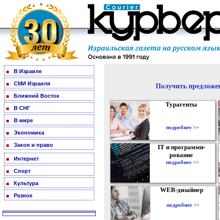
В Израиле
СМИ Израиля
Получить предложен
Ближний Восток
Турагенты
В СНГ
В мире
подробнее >>
Экономика
Закон и право
IT и программи-
рование
Интернет
подробнее >>
Спорт
Культура
WEB-дизайнер
Разное
подробнее >>