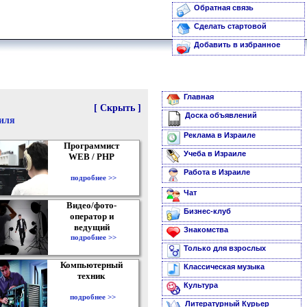
Обратная связь
Сделать стартовой
Добавить в избранное
Главная
[ Скрыть ]
Доска объявлений
аиля
Реклама в Израиле
Программист
Учеба в Израиле
WEB / PHP
Работа в Израиле
подробнее >>
Чат
Видео/фото-
Бизнес-клуб
оператор и
ведущий
Знакомства
подробнее >>
Только для взрослых
Компьютерный
Классическая музыка
техник
Культура
подробнее >>
Литературный Курьер