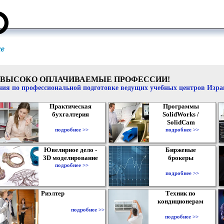
ВЫСОКО ОПЛАЧИВАЕМЫЕ ПРОФЕССИИ!
ия по профессиональной подготовке ведущих учебных центров Изр
Практическая
Программы
бухгалтерия
SolidWorks /
SolidCam
подробнее >>
подробнее >>
Ювелирное дело -
Биржевые
3D моделирование
брокеры
подробнее >>
подробнее >>
Риэлтер
Техник по
кондиционерам
подробнее >>
подробнее >>