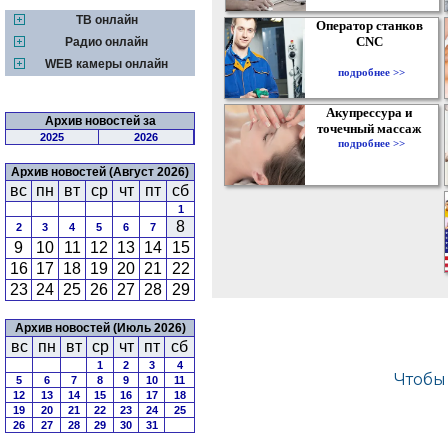
ТВ онлайн
Оператор станков
CNC
Радио онлайн
WEB камеры онлайн
подробнее >>
Акупрессура и
Архив новостей за
точечный массаж
2025
2026
подробнее >>
Архив новостей (Август 2026)
вс
пн
вт
ср
чт
пт
сб
1
8
2
3
4
5
6
7
9
10
11
12
13
14
15
16
17
18
19
20
21
22
23
24
25
26
27
28
29
Архив новостей (Июль 2026)
вс
пн
вт
ср
чт
пт
сб
1
2
3
4
5
6
7
8
9
10
11
12
13
14
15
16
17
18
19
20
21
22
23
24
25
26
27
28
29
30
31