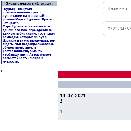
Эксклюзивная публикация
"Курьер" получил
исключительное право
публикации на своем сайте
романа Марка Туркова "
Кратно
четырем
".
Марк Турков, отказавшись от
денежного вознаграждения за
данную публикацию, посвящает
ее людям, которые живут в
Израиле и за его пределами, тем
людям, чьи надежды оказались
обманутыми, идеалы
растоптанными, а мечты
несбывшимися. Автор желает
всем стойкости, любви и
мудрости.
19. 07. 2021
1
1