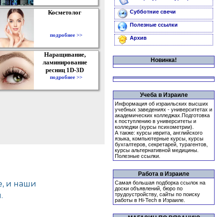
Косметолог
Субботние свечи
Полезные ссылки
подробнее >>
Архив
Наращивание,
Новинка!
ламинирование
ресниц 1D-3D
подробнее >>
Учеба в Израиле
Информация об израильских высших
учебных заведениях - университетах и
академических колледжах.Подготовка
к поступлению в университеты и
колледжи (курсы психометрии).
А также: курсы иврита, английского
языка, компьютерные курсы, курсы
бухгалтеров, секретарей, турагентов,
курсы альтернативной медицины.
Полезные ссылки.
Работа в Израиле
Самая большая подборка ссылок на
доски объявлений, бюро по
трудоустройству, сайты по поиску
работы в Hi-Tech в Израиле.