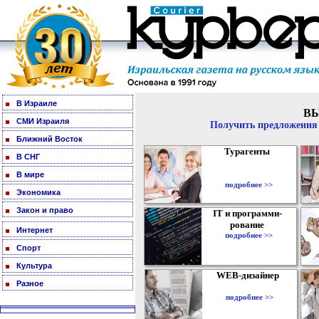
В Израиле
В
СМИ Израиля
Получить предложения 
Ближний Восток
Турагенты
В СНГ
В мире
подробнее >>
Экономика
Закон и право
IT и программи-
рование
Интернет
подробнее >>
Спорт
Культура
WEB-дизайнер
Разное
подробнее >>