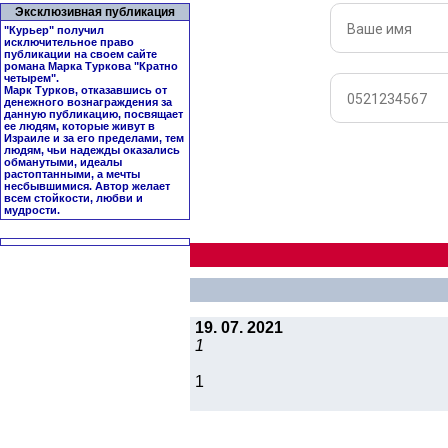
Эксклюзивная публикация
"Курьер" получил
исключительное право
публикации на своем сайте
романа Марка Туркова "
Кратно
четырем
".
Марк Турков, отказавшись от
денежного вознаграждения за
данную публикацию, посвящает
ее людям, которые живут в
Израиле и за его пределами, тем
людям, чьи надежды оказались
обманутыми, идеалы
растоптанными, а мечты
несбывшимися. Автор желает
всем стойкости, любви и
мудрости.
19. 07. 2021
1
1