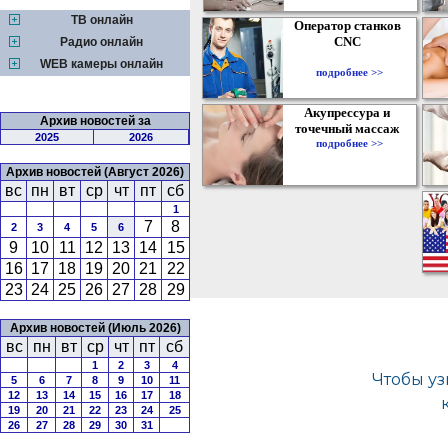
ТВ онлайн
Оператор станков
CNC
Радио онлайн
WEB камеры онлайн
подробнее >>
Акупрессура и
Архив новостей за
точечный массаж
2025
2026
подробнее >>
Архив новостей (Август 2026)
вс
пн
вт
ср
чт
пт
сб
1
7
8
2
3
4
5
6
9
10
11
12
13
14
15
16
17
18
19
20
21
22
23
24
25
26
27
28
29
Архив новостей (Июль 2026)
вс
пн
вт
ср
чт
пт
сб
1
2
3
4
5
6
7
8
9
10
11
12
13
14
15
16
17
18
19
20
21
22
23
24
25
26
27
28
29
30
31