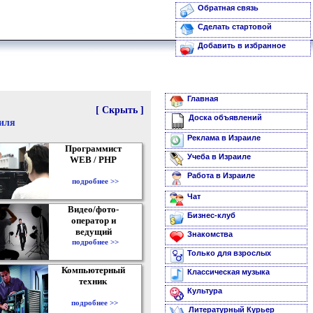
Обратная связь
Сделать стартовой
Добавить в избранное
Главная
[ Скрыть ]
Доска объявлений
аиля
Реклама в Израиле
Программист
Учеба в Израиле
WEB / PHP
Работа в Израиле
подробнее >>
Чат
Видео/фото-
Бизнес-клуб
оператор и
ведущий
Знакомства
подробнее >>
Только для взрослых
Компьютерный
Классическая музыка
техник
Культура
подробнее >>
Литературный Курьер