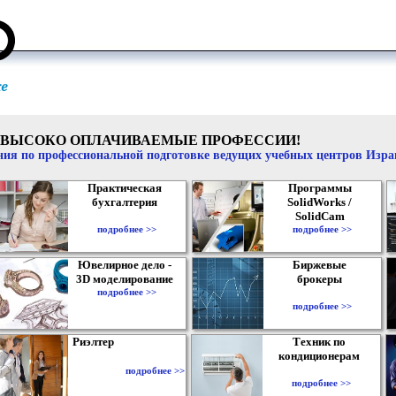
ВЫСОКО ОПЛАЧИВАЕМЫЕ ПРОФЕССИИ!
ия по профессиональной подготовке ведущих учебных центров Изр
Практическая
Программы
бухгалтерия
SolidWorks /
SolidCam
подробнее >>
подробнее >>
Ювелирное дело -
Биржевые
3D моделирование
брокеры
подробнее >>
подробнее >>
Риэлтер
Техник по
кондиционерам
подробнее >>
подробнее >>