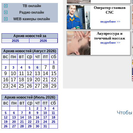
ТВ онлайн
Оператор станков
CNC
Радио онлайн
WEB камеры онлайн
подробнее >>
Акупрессура и
Архив новостей за
точечный массаж
2025
2026
подробнее >>
Архив новостей (Август 2026)
вс
пн
вт
ср
чт
пт
сб
1
7
8
2
3
4
5
6
9
10
11
12
13
14
15
16
17
18
19
20
21
22
23
24
25
26
27
28
29
Архив новостей (Июль 2026)
вс
пн
вт
ср
чт
пт
сб
1
2
3
4
5
6
7
8
9
10
11
12
13
14
15
16
17
18
19
20
21
22
23
24
25
26
27
28
29
30
31