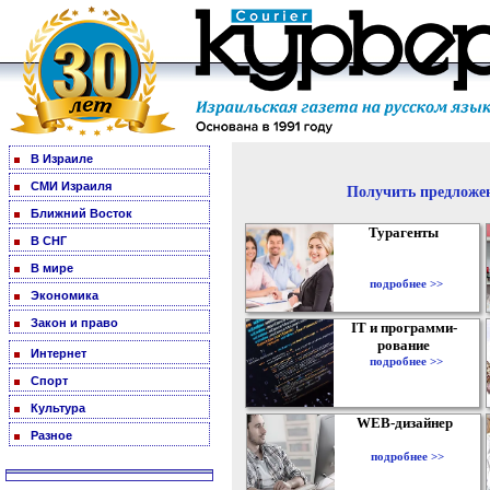
В Израиле
СМИ Израиля
Получить предложен
Ближний Восток
Турагенты
В СНГ
В мире
подробнее >>
Экономика
Закон и право
IT и программи-
рование
Интернет
подробнее >>
Спорт
Культура
WEB-дизайнер
Разное
подробнее >>