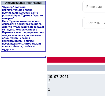
Эксклюзивная публикация
"Курьер" получил
исключительное право
публикации на своем сайте
романа Марка Туркова "
Кратно
четырем
".
Марк Турков, отказавшись от
денежного вознаграждения за
данную публикацию, посвящает
ее людям, которые живут в
Израиле и за его пределами, тем
людям, чьи надежды оказались
обманутыми, идеалы
растоптанными, а мечты
несбывшимися. Автор желает
всем стойкости, любви и
мудрости.
19. 07. 2021
1
1