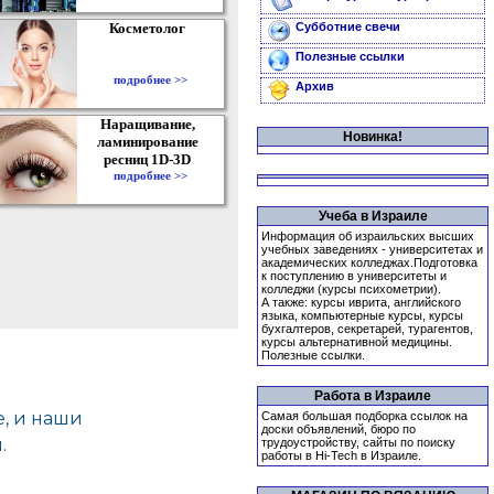
Косметолог
Субботние свечи
Полезные ссылки
подробнее >>
Архив
Наращивание,
Новинка!
ламинирование
ресниц 1D-3D
подробнее >>
Учеба в Израиле
Информация об израильских высших
учебных заведениях - университетах и
академических колледжах.Подготовка
к поступлению в университеты и
колледжи (курсы психометрии).
А также: курсы иврита, английского
языка, компьютерные курсы, курсы
бухгалтеров, секретарей, турагентов,
курсы альтернативной медицины.
Полезные ссылки.
Работа в Израиле
Самая большая подборка ссылок на
доски объявлений, бюро по
трудоустройству, сайты по поиску
работы в Hi-Tech в Израиле.