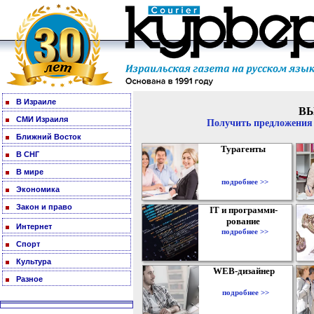
В Израиле
В
СМИ Израиля
Получить предложения 
Ближний Восток
Турагенты
В СНГ
В мире
подробнее >>
Экономика
Закон и право
IT и программи-
рование
Интернет
подробнее >>
Спорт
Культура
WEB-дизайнер
Разное
подробнее >>