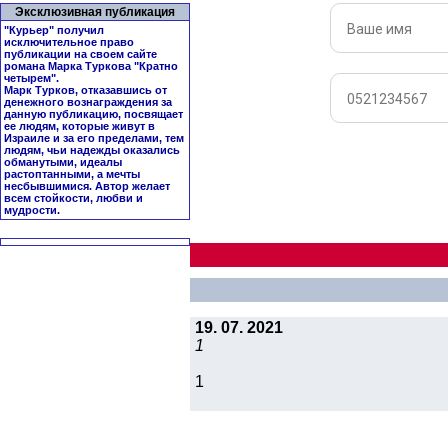
Эксклюзивная публикация
"Курьер" получил
исключительное право
публикации на своем сайте
романа Марка Туркова "
Кратно
четырем
".
Марк Турков, отказавшись от
денежного вознаграждения за
данную публикацию, посвящает
ее людям, которые живут в
Израиле и за его пределами, тем
людям, чьи надежды оказались
обманутыми, идеалы
растоптанными, а мечты
несбывшимися. Автор желает
всем стойкости, любви и
мудрости.
19. 07. 2021
1
1