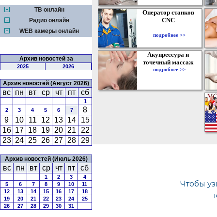
ТВ онлайн
Оператор станков
CNC
Радио онлайн
WEB камеры онлайн
подробнее >>
Акупрессура и
Архив новостей за
точечный массаж
2025
2026
подробнее >>
Архив новостей (Август 2026)
вс
пн
вт
ср
чт
пт
сб
1
8
2
3
4
5
6
7
9
10
11
12
13
14
15
16
17
18
19
20
21
22
23
24
25
26
27
28
29
Архив новостей (Июль 2026)
вс
пн
вт
ср
чт
пт
сб
1
2
3
4
5
6
7
8
9
10
11
12
13
14
15
16
17
18
19
20
21
22
23
24
25
26
27
28
29
30
31