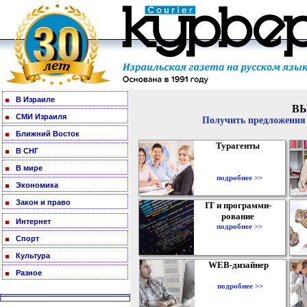
В Израиле
В
СМИ Израиля
Получить предложения 
Ближний Восток
Турагенты
В СНГ
В мире
подробнее >>
Экономика
Закон и право
IT и программи-
рование
Интернет
подробнее >>
Спорт
Культура
WEB-дизайнер
Разное
подробнее >>