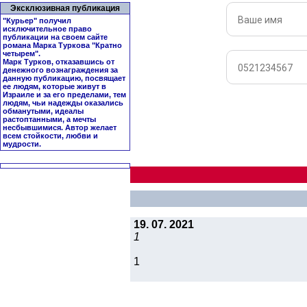
Эксклюзивная публикация
"Курьер" получил
исключительное право
публикации на своем сайте
романа Марка Туркова "
Кратно
четырем
".
Марк Турков, отказавшись от
денежного вознаграждения за
данную публикацию, посвящает
ее людям, которые живут в
Израиле и за его пределами, тем
людям, чьи надежды оказались
обманутыми, идеалы
растоптанными, а мечты
несбывшимися. Автор желает
всем стойкости, любви и
мудрости.
19. 07. 2021
1
1