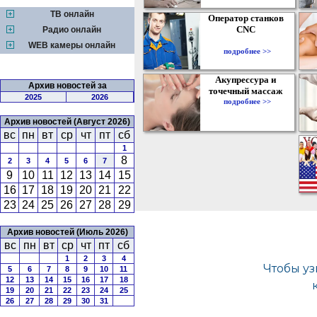
ТВ онлайн
Оператор станков
CNC
Радио онлайн
WEB камеры онлайн
подробнее >>
Акупрессура и
Архив новостей за
точечный массаж
2025
2026
подробнее >>
Архив новостей (Август 2026)
вс
пн
вт
ср
чт
пт
сб
1
8
2
3
4
5
6
7
9
10
11
12
13
14
15
16
17
18
19
20
21
22
23
24
25
26
27
28
29
Архив новостей (Июль 2026)
вс
пн
вт
ср
чт
пт
сб
1
2
3
4
5
6
7
8
9
10
11
12
13
14
15
16
17
18
19
20
21
22
23
24
25
26
27
28
29
30
31