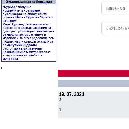
Эксклюзивная публикация
"Курьер" получил
исключительное право
публикации на своем сайте
романа Марка Туркова "
Кратно
четырем
".
Марк Турков, отказавшись от
денежного вознаграждения за
данную публикацию, посвящает
ее людям, которые живут в
Израиле и за его пределами, тем
людям, чьи надежды оказались
обманутыми, идеалы
растоптанными, а мечты
несбывшимися. Автор желает
всем стойкости, любви и
мудрости.
19. 07. 2021
1
1