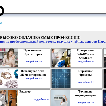
ВЫСОКО ОПЛАЧИВАЕМЫЕ ПРОФЕССИИ!
ия по профессиональной подготовке ведущих учебных центров Изр
Практическая
Программы
бухгалтерия
SolidWorks /
SolidCam
подробнее >>
подробнее >>
Ювелирное дело -
Биржевые
3D моделирование
брокеры
подробнее >>
подробнее >>
Риэлтер
Техник по
кондиционерам
подробнее >>
подробнее >>