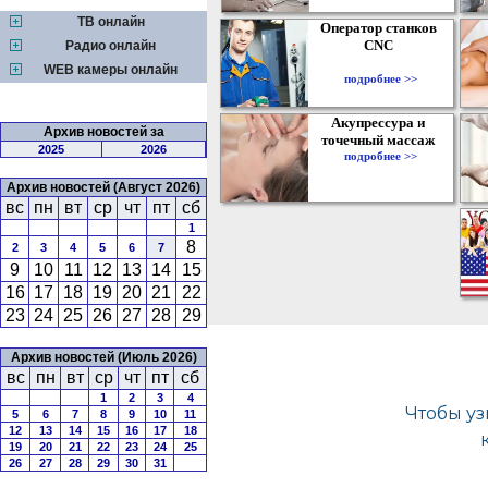
ТВ онлайн
Оператор станков
CNC
Радио онлайн
WEB камеры онлайн
подробнее >>
Акупрессура и
Архив новостей за
точечный массаж
2025
2026
подробнее >>
Архив новостей (Август 2026)
вс
пн
вт
ср
чт
пт
сб
1
8
2
3
4
5
6
7
9
10
11
12
13
14
15
16
17
18
19
20
21
22
23
24
25
26
27
28
29
Архив новостей (Июль 2026)
вс
пн
вт
ср
чт
пт
сб
1
2
3
4
5
6
7
8
9
10
11
12
13
14
15
16
17
18
19
20
21
22
23
24
25
26
27
28
29
30
31