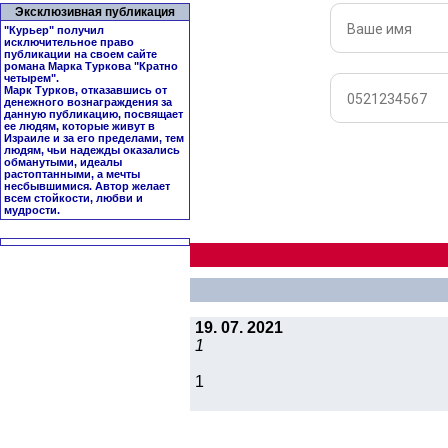
Эксклюзивная публикация
"Курьер" получил
исключительное право
публикации на своем сайте
романа Марка Туркова "
Кратно
четырем
".
Марк Турков, отказавшись от
денежного вознаграждения за
данную публикацию, посвящает
ее людям, которые живут в
Израиле и за его пределами, тем
людям, чьи надежды оказались
обманутыми, идеалы
растоптанными, а мечты
несбывшимися. Автор желает
всем стойкости, любви и
мудрости.
19. 07. 2021
1
1