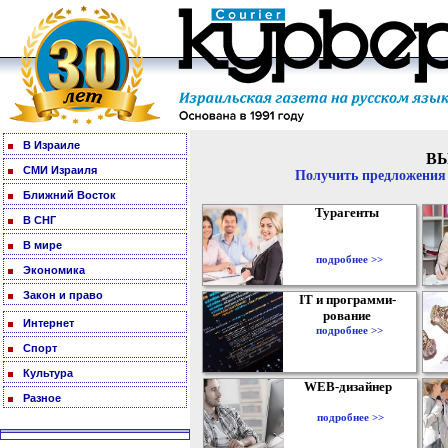
В Израиле
В
СМИ Израиля
Получить предложения 
Ближний Восток
Турагенты
В СНГ
В мире
подробнее >>
Экономика
Закон и право
IT и программи-
рование
Интернет
подробнее >>
Спорт
Культура
WEB-дизайнер
Разное
подробнее >>