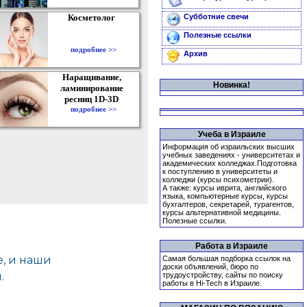
Косметолог
Субботние свечи
Полезные ссылки
подробнее >>
Архив
Наращивание,
Новинка!
ламинирование
ресниц 1D-3D
подробнее >>
Учеба в Израиле
Информация об израильских высших
учебных заведениях - университетах и
академических колледжах.Подготовка
к поступлению в университеты и
колледжи (курсы психометрии).
А также: курсы иврита, английского
языка, компьютерные курсы, курсы
бухгалтеров, секретарей, турагентов,
курсы альтернативной медицины.
Полезные ссылки.
Работа в Израиле
Самая большая подборка ссылок на
доски объявлений, бюро по
трудоустройству, сайты по поиску
работы в Hi-Tech в Израиле.