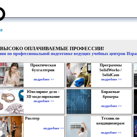
ВЫСОКО ОПЛАЧИВАЕМЫЕ ПРОФЕССИИ!
ия по профессиональной подготовке ведущих учебных центров Изр
Практическая
Программы
бухгалтерия
SolidWorks /
SolidCam
подробнее >>
подробнее >>
Ювелирное дело -
Биржевые
3D моделирование
брокеры
подробнее >>
подробнее >>
Риэлтер
Техник по
кондиционерам
подробнее >>
подробнее >>