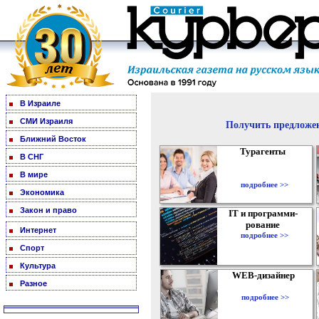
В Израиле
СМИ Израиля
Получить предложен
Ближний Восток
Турагенты
В СНГ
В мире
подробнее >>
Экономика
Закон и право
IT и программи-
рование
Интернет
подробнее >>
Спорт
Культура
WEB-дизайнер
Разное
подробнее >>