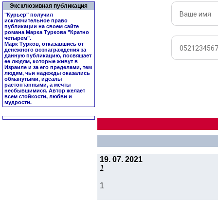
Эксклюзивная публикация
"Курьер" получил
исключительное право
публикации на своем сайте
романа Марка Туркова "
Кратно
четырем
".
Марк Турков, отказавшись от
денежного вознаграждения за
данную публикацию, посвящает
ее людям, которые живут в
Израиле и за его пределами, тем
людям, чьи надежды оказались
обманутыми, идеалы
растоптанными, а мечты
несбывшимися. Автор желает
всем стойкости, любви и
мудрости.
19. 07. 2021
1
1