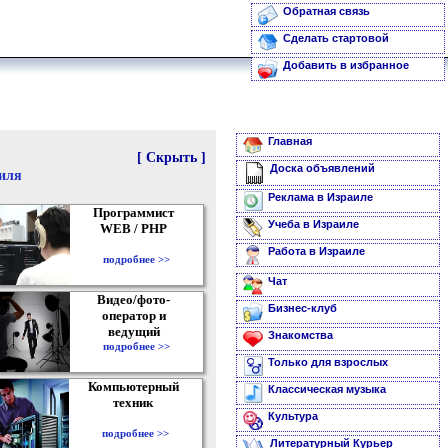
Обратная связь
Сделать стартовой
Добавить в избранное
Главная
[ Скрыть ]
Доска объявлений
аиля
Реклама в Израиле
Программист
Учеба в Израиле
WEB / PHP
Работа в Израиле
подробнее >>
Чат
Видео/фото-
Бизнес-клуб
оператор и
ведущий
Знакомства
подробнее >>
Только для взрослых
Компьютерный
Классическая музыка
техник
Культура
подробнее >>
Литературный Курьер