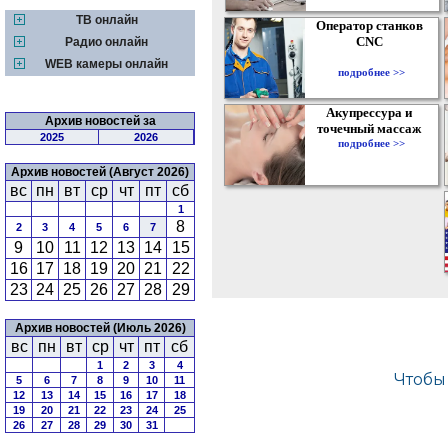
ТВ онлайн
Оператор станков
CNC
Радио онлайн
WEB камеры онлайн
подробнее >>
Акупрессура и
Архив новостей за
точечный массаж
2025
2026
подробнее >>
Архив новостей (Август 2026)
вс
пн
вт
ср
чт
пт
сб
1
8
2
3
4
5
6
7
9
10
11
12
13
14
15
16
17
18
19
20
21
22
23
24
25
26
27
28
29
Архив новостей (Июль 2026)
вс
пн
вт
ср
чт
пт
сб
1
2
3
4
5
6
7
8
9
10
11
12
13
14
15
16
17
18
19
20
21
22
23
24
25
26
27
28
29
30
31