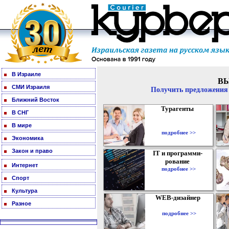
В Израиле
В
СМИ Израиля
Получить предложения 
Ближний Восток
Турагенты
В СНГ
В мире
подробнее >>
Экономика
Закон и право
IT и программи-
рование
Интернет
подробнее >>
Спорт
Культура
WEB-дизайнер
Разное
подробнее >>