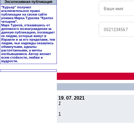
Эксклюзивная публикация
"Курьер" получил
исключительное право
публикации на своем сайте
романа Марка Туркова "
Кратно
четырем
".
Марк Турков, отказавшись от
денежного вознаграждения за
данную публикацию, посвящает
ее людям, которые живут в
Израиле и за его пределами, тем
людям, чьи надежды оказались
обманутыми, идеалы
растоптанными, а мечты
несбывшимися. Автор желает
всем стойкости, любви и
мудрости.
19. 07. 2021
1
1