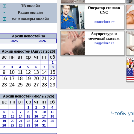
ТВ онлайн
Оператор станков
CNC
Радио онлайн
WEB камеры онлайн
подробнее >>
Акупрессура и
Архив новостей за
точечный массаж
2025
2026
подробнее >>
Архив новостей (Август 2026)
вс
пн
вт
ср
чт
пт
сб
1
2
3
4
5
6
7
8
9
10
11
12
13
14
15
16
17
18
19
20
21
22
23
24
25
26
27
28
29
Архив новостей (Июль 2026)
вс
пн
вт
ср
чт
пт
сб
1
2
3
4
5
6
7
8
9
10
11
12
13
14
15
16
17
18
19
20
21
22
23
24
25
26
27
28
29
30
31