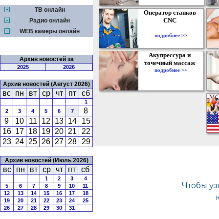
ТВ онлайн
Оператор станков
CNC
Радио онлайн
WEB камеры онлайн
подробнее >>
Акупрессура и
Архив новостей за
точечный массаж
2025
2026
подробнее >>
Архив новостей (Август 2026)
вс
пн
вт
ср
чт
пт
сб
1
8
2
3
4
5
6
7
9
10
11
12
13
14
15
16
17
18
19
20
21
22
23
24
25
26
27
28
29
Архив новостей (Июль 2026)
вс
пн
вт
ср
чт
пт
сб
1
2
3
4
5
6
7
8
9
10
11
12
13
14
15
16
17
18
19
20
21
22
23
24
25
26
27
28
29
30
31