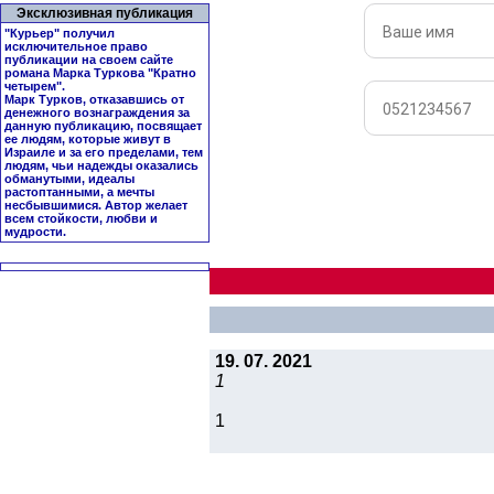
Эксклюзивная публикация
"Курьер" получил
исключительное право
публикации на своем сайте
романа Марка Туркова "
Кратно
четырем
".
Марк Турков, отказавшись от
денежного вознаграждения за
данную публикацию, посвящает
ее людям, которые живут в
Израиле и за его пределами, тем
людям, чьи надежды оказались
обманутыми, идеалы
растоптанными, а мечты
несбывшимися. Автор желает
всем стойкости, любви и
мудрости.
19. 07. 2021
1
1