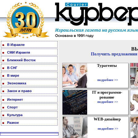
В Израиле
В
СМИ Израиля
Получить предложения 
Ближний Восток
Турагенты
В СНГ
В мире
подробнее >>
Экономика
Закон и право
IT и программи-
рование
Интернет
подробнее >>
Спорт
Культура
WEB-дизайнер
Разное
подробнее >>