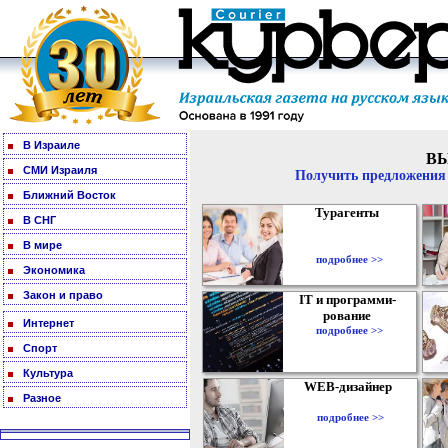
В Израиле
В
СМИ Израиля
Получить предложения 
Ближний Восток
Турагенты
В СНГ
В мире
подробнее >>
Экономика
Закон и право
IT и программи-
рование
Интернет
подробнее >>
Спорт
Культура
WEB-дизайнер
Разное
подробнее >>