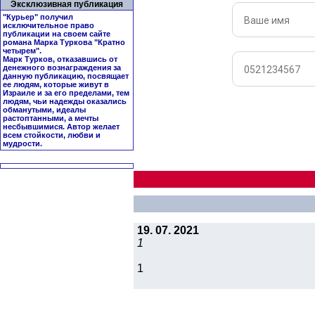
Эксклюзивная публикация
"Курьер" получил
исключительное право
публикации на своем сайте
романа Марка Туркова "
Кратно
четырем
".
Марк Турков, отказавшись от
денежного вознаграждения за
данную публикацию, посвящает
ее людям, которые живут в
Израиле и за его пределами, тем
людям, чьи надежды оказались
обманутыми, идеалы
растоптанными, а мечты
несбывшимися. Автор желает
всем стойкости, любви и
мудрости.
19. 07. 2021
1
1