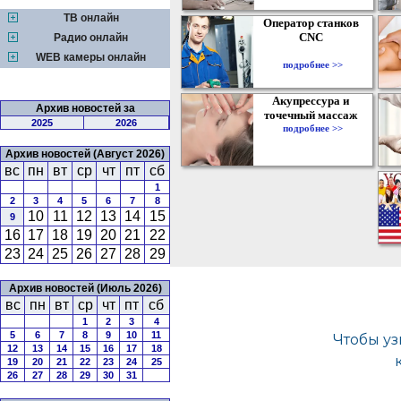
ТВ онлайн
Оператор станков
CNC
Радио онлайн
WEB камеры онлайн
подробнее >>
Акупрессура и
Архив новостей за
точечный массаж
2025
2026
подробнее >>
Архив новостей (Август 2026)
вс
пн
вт
ср
чт
пт
сб
1
2
3
4
5
6
7
8
10
11
12
13
14
15
9
16
17
18
19
20
21
22
23
24
25
26
27
28
29
Архив новостей (Июль 2026)
вс
пн
вт
ср
чт
пт
сб
1
2
3
4
5
6
7
8
9
10
11
12
13
14
15
16
17
18
19
20
21
22
23
24
25
26
27
28
29
30
31