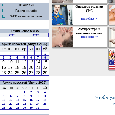
ТВ онлайн
Оператор станков
CNC
Радио онлайн
WEB камеры онлайн
подробнее >>
Акупрессура и
Архив новостей за
точечный массаж
2025
2026
подробнее >>
Архив новостей (Август 2026)
вс
пн
вт
ср
чт
пт
сб
1
2
3
4
5
6
7
8
9
10
11
12
13
14
15
16
17
18
19
20
21
22
23
24
25
26
27
28
29
Архив новостей (Июль 2026)
вс
пн
вт
ср
чт
пт
сб
1
2
3
4
5
6
7
8
9
10
11
12
13
14
15
16
17
18
19
20
21
22
23
24
25
26
27
28
29
30
31