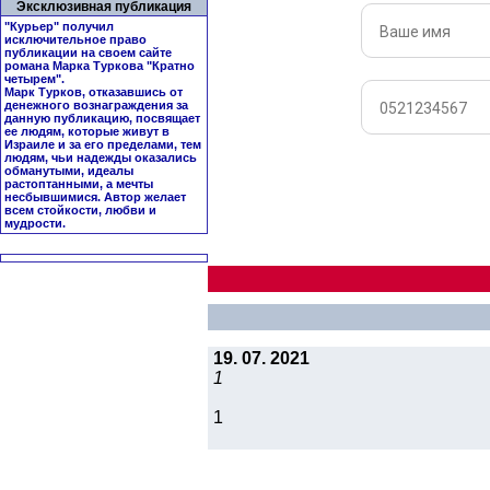
Эксклюзивная публикация
"Курьер" получил
исключительное право
публикации на своем сайте
романа Марка Туркова "
Кратно
четырем
".
Марк Турков, отказавшись от
денежного вознаграждения за
данную публикацию, посвящает
ее людям, которые живут в
Израиле и за его пределами, тем
людям, чьи надежды оказались
обманутыми, идеалы
растоптанными, а мечты
несбывшимися. Автор желает
всем стойкости, любви и
мудрости.
19. 07. 2021
1
1