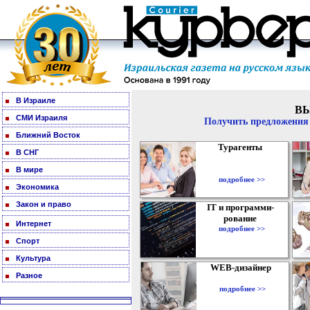
В Израиле
В
СМИ Израиля
Получить предложения 
Ближний Восток
Турагенты
В СНГ
В мире
подробнее >>
Экономика
Закон и право
IT и программи-
рование
Интернет
подробнее >>
Спорт
Культура
WEB-дизайнер
Разное
подробнее >>