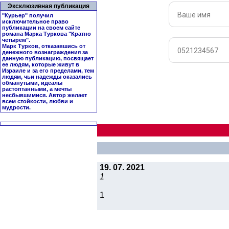
Эксклюзивная публикация
"Курьер" получил
исключительное право
публикации на своем сайте
романа Марка Туркова "
Кратно
четырем
".
Марк Турков, отказавшись от
денежного вознаграждения за
данную публикацию, посвящает
ее людям, которые живут в
Израиле и за его пределами, тем
людям, чьи надежды оказались
обманутыми, идеалы
растоптанными, а мечты
несбывшимися. Автор желает
всем стойкости, любви и
мудрости.
19. 07. 2021
1
1