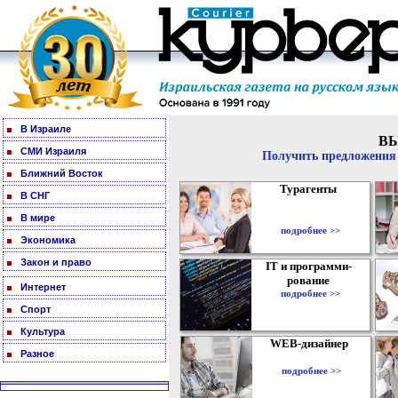
В Израиле
В
СМИ Израиля
Получить предложения 
Ближний Восток
Турагенты
В СНГ
В мире
подробнее >>
Экономика
Закон и право
IT и программи-
рование
Интернет
подробнее >>
Спорт
Культура
WEB-дизайнер
Разное
подробнее >>