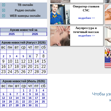
ТВ онлайн
Оператор станков
CNC
Радио онлайн
WEB камеры онлайн
подробнее >>
Акупрессура и
Архив новостей за
точечный массаж
2025
2026
подробнее >>
Архив новостей (Август 2026)
вс
пн
вт
ср
чт
пт
сб
1
7
8
2
3
4
5
6
9
10
11
12
13
14
15
16
17
18
19
20
21
22
23
24
25
26
27
28
29
Архив новостей (Июль 2026)
вс
пн
вт
ср
чт
пт
сб
1
2
3
4
5
6
7
8
9
10
11
12
13
14
15
16
17
18
19
20
21
22
23
24
25
26
27
28
29
30
31