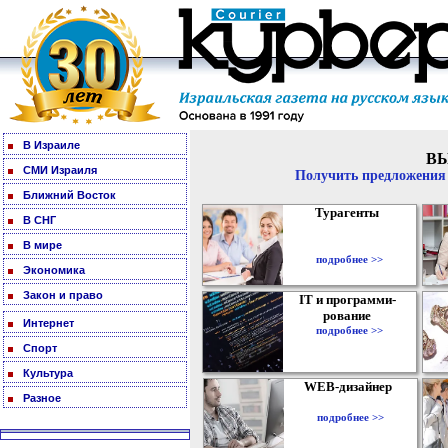
В Израиле
В
СМИ Израиля
Получить предложения 
Ближний Восток
Турагенты
В СНГ
В мире
подробнее >>
Экономика
Закон и право
IT и программи-
рование
Интернет
подробнее >>
Спорт
Культура
WEB-дизайнер
Разное
подробнее >>