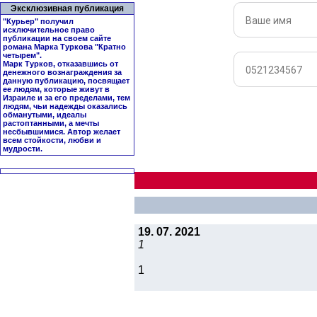
Эксклюзивная публикация
"Курьер" получил
исключительное право
публикации на своем сайте
романа Марка Туркова "
Кратно
четырем
".
Марк Турков, отказавшись от
денежного вознаграждения за
данную публикацию, посвящает
ее людям, которые живут в
Израиле и за его пределами, тем
людям, чьи надежды оказались
обманутыми, идеалы
растоптанными, а мечты
несбывшимися. Автор желает
всем стойкости, любви и
мудрости.
19. 07. 2021
1
1