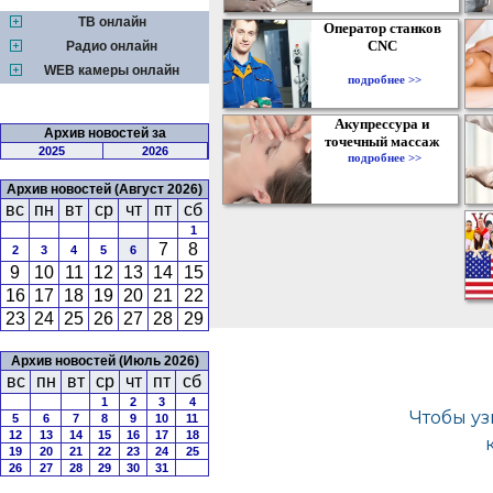
ТВ онлайн
Оператор станков
CNC
Радио онлайн
WEB камеры онлайн
подробнее >>
Акупрессура и
Архив новостей за
точечный массаж
2025
2026
подробнее >>
Архив новостей (Август 2026)
вс
пн
вт
ср
чт
пт
сб
1
7
8
2
3
4
5
6
9
10
11
12
13
14
15
16
17
18
19
20
21
22
23
24
25
26
27
28
29
Архив новостей (Июль 2026)
вс
пн
вт
ср
чт
пт
сб
1
2
3
4
5
6
7
8
9
10
11
12
13
14
15
16
17
18
19
20
21
22
23
24
25
26
27
28
29
30
31