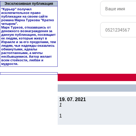
Эксклюзивная публикация
"Курьер" получил
исключительное право
публикации на своем сайте
романа Марка Туркова "
Кратно
четырем
".
Марк Турков, отказавшись от
денежного вознаграждения за
данную публикацию, посвящает
ее людям, которые живут в
Израиле и за его пределами, тем
людям, чьи надежды оказались
обманутыми, идеалы
растоптанными, а мечты
несбывшимися. Автор желает
всем стойкости, любви и
мудрости.
19. 07. 2021
1
1