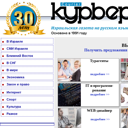
В Израиле
В
СМИ Израиля
Получить предложения 
Ближний Восток
Турагенты
В СНГ
В мире
подробнее >>
Экономика
Закон и право
IT и программи-
рование
Интернет
подробнее >>
Спорт
Культура
WEB-дизайнер
Разное
подробнее >>