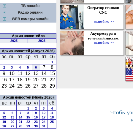
ТВ онлайн
Оператор станков
CNC
Радио онлайн
WEB камеры онлайн
подробнее >>
Акупрессура и
Архив новостей за
точечный массаж
2025
2026
подробнее >>
Архив новостей (Август 2026)
вс
пн
вт
ср
чт
пт
сб
1
7
8
2
3
4
5
6
9
10
11
12
13
14
15
16
17
18
19
20
21
22
23
24
25
26
27
28
29
Архив новостей (Июль 2026)
вс
пн
вт
ср
чт
пт
сб
1
2
3
4
5
6
7
8
9
10
11
12
13
14
15
16
17
18
19
20
21
22
23
24
25
26
27
28
29
30
31