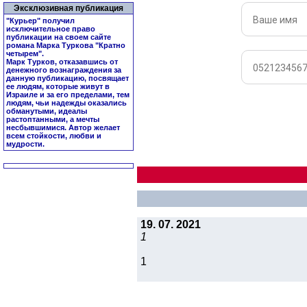
Эксклюзивная публикация
"Курьер" получил
исключительное право
публикации на своем сайте
романа Марка Туркова "
Кратно
четырем
".
Марк Турков, отказавшись от
денежного вознаграждения за
данную публикацию, посвящает
ее людям, которые живут в
Израиле и за его пределами, тем
людям, чьи надежды оказались
обманутыми, идеалы
растоптанными, а мечты
несбывшимися. Автор желает
всем стойкости, любви и
мудрости.
19. 07. 2021
1
1