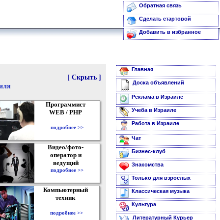
Обратная связь
Сделать стартовой
Добавить в избранное
Главная
[ Скрыть ]
Доска объявлений
аиля
Реклама в Израиле
Программист
Учеба в Израиле
WEB / PHP
Работа в Израиле
подробнее >>
Чат
Видео/фото-
Бизнес-клуб
оператор и
ведущий
Знакомства
подробнее >>
Только для взрослых
Компьютерный
Классическая музыка
техник
Культура
подробнее >>
Литературный Курьер