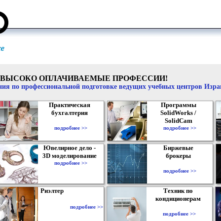
ВЫСОКО ОПЛАЧИВАЕМЫЕ ПРОФЕССИИ!
ия по профессиональной подготовке ведущих учебных центров Изр
Практическая
Программы
бухгалтерия
SolidWorks /
SolidCam
подробнее >>
подробнее >>
Ювелирное дело -
Биржевые
3D моделирование
брокеры
подробнее >>
подробнее >>
Риэлтер
Техник по
кондиционерам
подробнее >>
подробнее >>