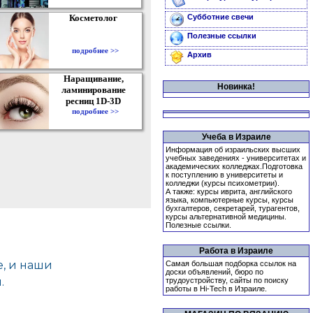
Косметолог
Субботние свечи
Полезные ссылки
подробнее >>
Архив
Наращивание,
Новинка!
ламинирование
ресниц 1D-3D
подробнее >>
Учеба в Израиле
Информация об израильских высших
учебных заведениях - университетах и
академических колледжах.Подготовка
к поступлению в университеты и
колледжи (курсы психометрии).
А также: курсы иврита, английского
языка, компьютерные курсы, курсы
бухгалтеров, секретарей, турагентов,
курсы альтернативной медицины.
Полезные ссылки.
Работа в Израиле
Самая большая подборка ссылок на
доски объявлений, бюро по
трудоустройству, сайты по поиску
работы в Hi-Tech в Израиле.