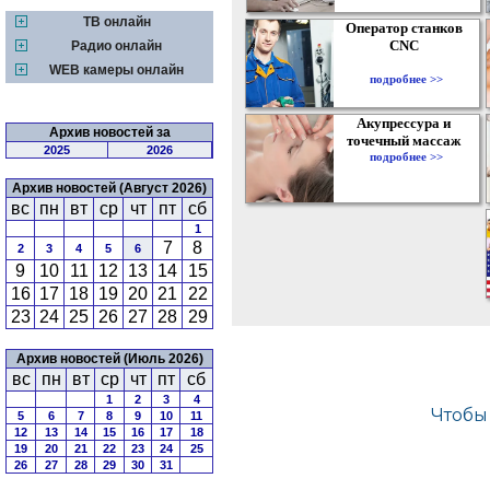
ТВ онлайн
Оператор станков
CNC
Радио онлайн
WEB камеры онлайн
подробнее >>
Акупрессура и
Архив новостей за
точечный массаж
2025
2026
подробнее >>
Архив новостей (Август 2026)
вс
пн
вт
ср
чт
пт
сб
1
7
8
2
3
4
5
6
9
10
11
12
13
14
15
16
17
18
19
20
21
22
23
24
25
26
27
28
29
Архив новостей (Июль 2026)
вс
пн
вт
ср
чт
пт
сб
1
2
3
4
5
6
7
8
9
10
11
12
13
14
15
16
17
18
19
20
21
22
23
24
25
26
27
28
29
30
31