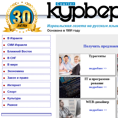
В Израиле
СМИ Израиля
Получить предложен
Ближний Восток
Турагенты
В СНГ
В мире
подробнее >>
Экономика
Закон и право
IT и программи-
рование
Интернет
подробнее >>
Спорт
Культура
WEB-дизайнер
Разное
подробнее >>