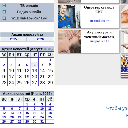
ТВ онлайн
Оператор станков
CNC
Радио онлайн
WEB камеры онлайн
подробнее >>
Акупрессура и
Архив новостей за
точечный массаж
2025
2026
подробнее >>
Архив новостей (Август 2026)
вс
пн
вт
ср
чт
пт
сб
1
7
8
2
3
4
5
6
9
10
11
12
13
14
15
16
17
18
19
20
21
22
23
24
25
26
27
28
29
Архив новостей (Июль 2026)
вс
пн
вт
ср
чт
пт
сб
1
2
3
4
5
6
7
8
9
10
11
12
13
14
15
16
17
18
19
20
21
22
23
24
25
26
27
28
29
30
31