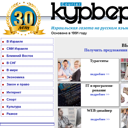
В Израиле
В
СМИ Израиля
Получить предложения 
Ближний Восток
Турагенты
В СНГ
В мире
подробнее >>
Экономика
Закон и право
IT и программи-
рование
Интернет
подробнее >>
Спорт
Культура
WEB-дизайнер
Разное
подробнее >>