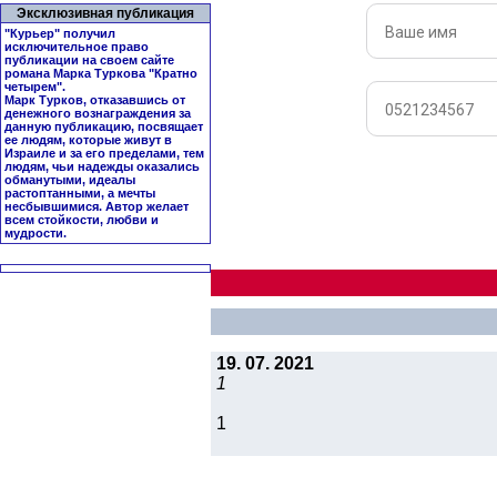
Эксклюзивная публикация
"Курьер" получил
исключительное право
публикации на своем сайте
романа Марка Туркова "
Кратно
четырем
".
Марк Турков, отказавшись от
денежного вознаграждения за
данную публикацию, посвящает
ее людям, которые живут в
Израиле и за его пределами, тем
людям, чьи надежды оказались
обманутыми, идеалы
растоптанными, а мечты
несбывшимися. Автор желает
всем стойкости, любви и
мудрости.
19. 07. 2021
1
1