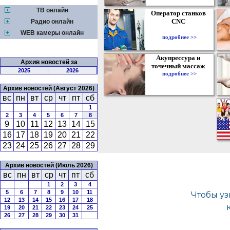
ТВ онлайн
Оператор станков
CNC
Радио онлайн
WEB камеры онлайн
подробнее >>
Акупрессура и
Архив новостей за
точечный массаж
2025
2026
подробнее >>
Архив новостей (Август 2026)
вс
пн
вт
ср
чт
пт
сб
1
2
3
4
5
6
7
8
9
10
11
12
13
14
15
16
17
18
19
20
21
22
23
24
25
26
27
28
29
Архив новостей (Июль 2026)
вс
пн
вт
ср
чт
пт
сб
1
2
3
4
5
6
7
8
9
10
11
12
13
14
15
16
17
18
19
20
21
22
23
24
25
26
27
28
29
30
31