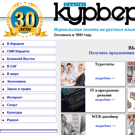
В Израиле
В
СМИ Израиля
Получить предложения 
Ближний Восток
Турагенты
В СНГ
В мире
подробнее >>
Экономика
Закон и право
IT и программи-
рование
Интернет
подробнее >>
Спорт
Культура
WEB-дизайнер
Разное
подробнее >>