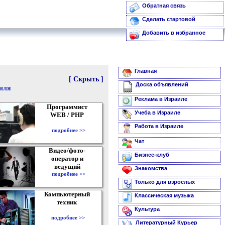
Обратная связь
Сделать стартовой
Добавить в избранное
Главная
[ Скрыть ]
Доска объявлений
аиля
Реклама в Израиле
Программист
Учеба в Израиле
WEB / PHP
Работа в Израиле
подробнее >>
Чат
Видео/фото-
Бизнес-клуб
оператор и
ведущий
Знакомства
подробнее >>
Только для взрослых
Компьютерный
Классическая музыка
техник
Культура
подробнее >>
Литературный Курьер