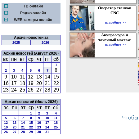
ТВ онлайн
Оператор станков
CNC
Радио онлайн
WEB камеры онлайн
подробнее >>
Акупрессура и
Архив новостей за
точечный массаж
2025
2026
подробнее >>
Архив новостей (Август 2026)
вс
пн
вт
ср
чт
пт
сб
1
8
2
3
4
5
6
7
9
10
11
12
13
14
15
16
17
18
19
20
21
22
23
24
25
26
27
28
29
Архив новостей (Июль 2026)
вс
пн
вт
ср
чт
пт
сб
1
2
3
4
5
6
7
8
9
10
11
12
13
14
15
16
17
18
19
20
21
22
23
24
25
26
27
28
29
30
31