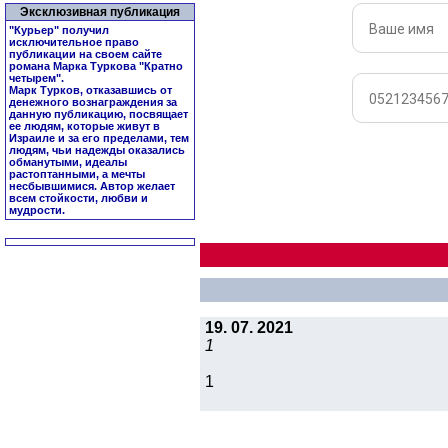
Эксклюзивная публикация
"Курьер" получил
исключительное право
публикации на своем сайте
романа Марка Туркова "
Кратно
четырем
".
Марк Турков, отказавшись от
денежного вознаграждения за
данную публикацию, посвящает
ее людям, которые живут в
Израиле и за его пределами, тем
людям, чьи надежды оказались
обманутыми, идеалы
растоптанными, а мечты
несбывшимися. Автор желает
всем стойкости, любви и
мудрости.
19. 07. 2021
1
1