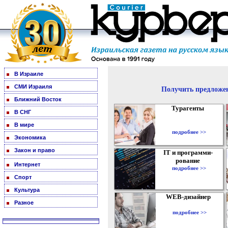
В Израиле
СМИ Израиля
Получить предложен
Ближний Восток
Турагенты
В СНГ
В мире
подробнее >>
Экономика
Закон и право
IT и программи-
рование
Интернет
подробнее >>
Спорт
Культура
WEB-дизайнер
Разное
подробнее >>