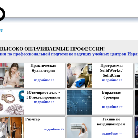
ВЫСОКО ОПЛАЧИВАЕМЫЕ ПРОФЕССИИ!
ия по профессиональной подготовке ведущих учебных центров Изр
Практическая
Программы
бухгалтерия
SolidWorks /
SolidCam
подробнее >>
подробнее >>
Ювелирное дело -
Биржевые
3D моделирование
брокеры
подробнее >>
подробнее >>
Риэлтер
Техник по
кондиционерам
подробнее >>
подробнее >>