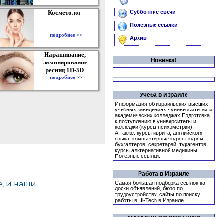
Косметолог
Субботние свечи
Полезные ссылки
подробнее >>
Архив
Наращивание,
Новинка!
ламинирование
ресниц 1D-3D
подробнее >>
Учеба в Израиле
Информация об израильских высших
учебных заведениях - университетах и
академических колледжах.Подготовка
к поступлению в университеты и
колледжи (курсы психометрии).
А также: курсы иврита, английского
языка, компьютерные курсы, курсы
бухгалтеров, секретарей, турагентов,
курсы альтернативной медицины.
Полезные ссылки.
Работа в Израиле
Самая большая подборка ссылок на
доски объявлений, бюро по
трудоустройству, сайты по поиску
работы в Hi-Tech в Израиле.