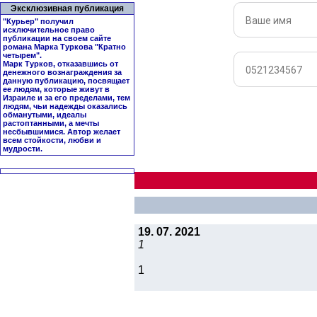
Эксклюзивная публикация
"Курьер" получил
исключительное право
публикации на своем сайте
романа Марка Туркова "
Кратно
четырем
".
Марк Турков, отказавшись от
денежного вознаграждения за
данную публикацию, посвящает
ее людям, которые живут в
Израиле и за его пределами, тем
людям, чьи надежды оказались
обманутыми, идеалы
растоптанными, а мечты
несбывшимися. Автор желает
всем стойкости, любви и
мудрости.
19. 07. 2021
1
1