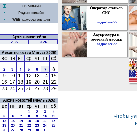
ТВ онлайн
Оператор станков
CNC
Радио онлайн
WEB камеры онлайн
подробнее >>
Акупрессура и
Архив новостей за
точечный массаж
2025
2026
подробнее >>
Архив новостей (Август 2026)
вс
пн
вт
ср
чт
пт
сб
1
8
2
3
4
5
6
7
9
10
11
12
13
14
15
16
17
18
19
20
21
22
23
24
25
26
27
28
29
Архив новостей (Июль 2026)
вс
пн
вт
ср
чт
пт
сб
1
2
3
4
5
6
7
8
9
10
11
12
13
14
15
16
17
18
19
20
21
22
23
24
25
26
27
28
29
30
31