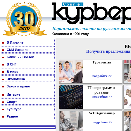
В Израиле
В
СМИ Израиля
Получить предложения 
Ближний Восток
Турагенты
В СНГ
В мире
подробнее >>
Экономика
Закон и право
IT и программи-
рование
Интернет
подробнее >>
Спорт
Культура
WEB-дизайнер
Разное
подробнее >>