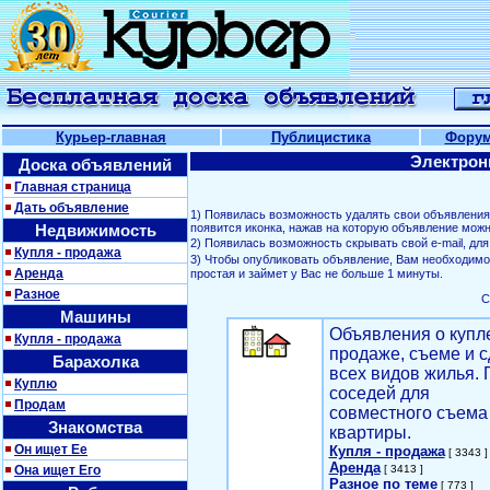
Курьер-главная
Публицистика
Фору
Электрон
Доска объявлений
Главная страница
Дать объявление
1) Появилась возможность удалять свои объявлени
Недвижимость
появится иконка, нажав на которую объявление можн
2) Появилась возможность скрывать свой е-mail, д
Купля - продажа
3) Чтобы опубликовать объявление, Вам необходим
Аренда
простая и займет у Вас не больше 1 минуты.
Разное
С
Машины
Объявления о купл
Купля - продажа
продаже, съеме и с
Барахолка
всех видов жилья. 
Куплю
соседей для
Продам
совместного съема
Знакомства
квартиры.
Он ищет Ее
Купля - продажа
[ 3343 ]
Аренда
Она ищет Его
[ 3413 ]
Разное по теме
[ 773 ]