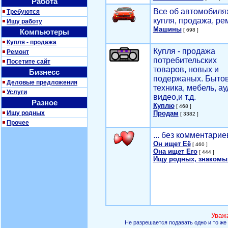
Работа
Все об автомобилях
Требуются
купля, продажа, ре
Ищу работу
Машины
[ 698 ]
Компьютеры
Купля - продажа
Купля - продажа
Ремонт
потребительских
Посетите сайт
товаров, новых и
Бизнесс
подержаных. Быто
Деловые предложения
техника, мебель, ау
Услуги
видео,и т.д.
Разное
Куплю
[ 468 ]
Ищу родных
Продам
[ 3382 ]
Прочее
... без комментарие
Он ищет Её
[ 460 ]
Она ищет Его
[ 444 ]
Ищу родных, знакомы
Уваж
Не разрешается подавать одно и то же