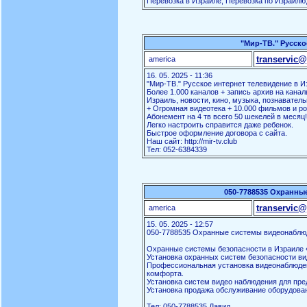
Перевозка в Израиле, Перевозка по Израилю,
"Мир-ТВ." Русско
transervic@
america
16. 05. 2025 - 11:36
"Мир-ТВ." Русское интернет телевидение в И
Более 1.000 каналов + запись архив на канал
Израиль, новости, кино, музыка, познаватель
+ Огромная видеотека + 10.000 фильмов и ро
Абонемент на 4 тв всего 50 шекелей в месяц!
Легко настроить справится даже ребенок.
Быстрое оформление договора с сайта.
Наш сайт: http://mir-tv.club
Тел: 052-6384339
050-7788535 Охранны
transervic@
america
15. 05. 2025 - 12:57
050-7788535 Охранные системы видеонаблю
Охранные системы безопасности в Израиле «
Установка охранных систем безопасности ви
Профессиональная установка видеонаблюден
комфорта.
Установка систем видео наблюдения для пред
Установка продажа обслуживание оборудова
Тел: 050-7788535 Давид