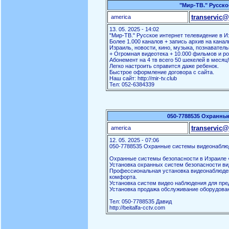
"Мир-ТВ." Русско
transervic@
america
13. 05. 2025 - 14:02
"Мир-ТВ." Русское интернет телевидение в И
Более 1.000 каналов + запись архив на канал
Израиль, новости, кино, музыка, познаватель
+ Огромная видеотека + 10.000 фильмов и ро
Абонемент на 4 тв всего 50 шекелей в месяц!
Легко настроить справится даже ребенок.
Быстрое оформление договора с сайта.
Наш сайт: http://mir-tv.club
Тел: 052-6384339
050-7788535 Охранны
transervic@
america
12. 05. 2025 - 07:06
050-7788535 Охранные системы видеонаблю
Охранные системы безопасности в Израиле «
Установка охранных систем безопасности ви
Профессиональная установка видеонаблюден
комфорта.
Установка систем видео наблюдения для пред
Установка продажа обслуживание оборудова
Тел: 050-7788535 Давид
http://beitalfa-cctv.com