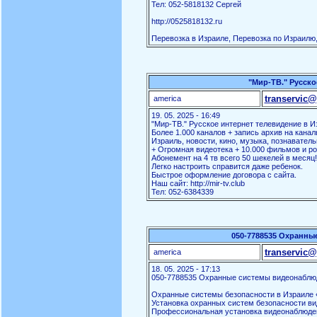
Тел: 052-5818132 Сергей
http://0525818132.ru
Перевозка в Израиле, Перевозка по Израилю,
"Мир-ТВ." Русско
transervic@
america
19. 05. 2025 - 16:49
"Мир-ТВ." Русское интернет телевидение в И
Более 1.000 каналов + запись архив на канал
Израиль, новости, кино, музыка, познаватель
+ Огромная видеотека + 10.000 фильмов и ро
Абонемент на 4 тв всего 50 шекелей в месяц!
Легко настроить справится даже ребенок.
Быстрое оформление договора с сайта.
Наш сайт: http://mir-tv.club
Тел: 052-6384339
050-7788535 Охранны
transervic@
america
18. 05. 2025 - 17:13
050-7788535 Охранные системы видеонаблю
Охранные системы безопасности в Израиле «
Установка охранных систем безопасности ви
Профессиональная установка видеонаблюден