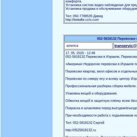
комфорта.
Установка систем видео наблюдения для пред
Установка продажа и обслуживание оборудов
Тел: 050-7788535 Давид
http://beitalfa-cctv.com
052-5818132 Перевозки 
transervic@
america
17. 05. 2025 - 12:48
052-5818132 Перевозки в Израиле, Перевозки
«Америка» Недорогие перевозки в Израиле по
Перевозки квартир, вилл офисов и отдельны
Перевозки по северу югу и всему центру Изр
Профессиональная разборка сборка мебели.
Упаковка вещей и оборудования.
Обмотка вещей в защитную плёнку всем бес
Покраска и шпаклевка перед выездом/въездо
При необходимости работа с подъемником на
Тел: 052-5818132 Сергей
http://0525818132.ru