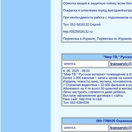
Обмотка вещей в защитную плёнку всем бес
Покраска и шпаклевка перед выездом/въездо
При необходимости работа с подъемником на
Тел: 052-5818132 Сергей
http://0525818132.ru
Перевозка в Израиле, Перевозка по Израилю,
"Мир-ТВ." Русско
transervic@
america
6. 06. 2025 - 06:01
"Мир-ТВ." Русское интернет телевидение в И
Более 1.000 каналов + запись архив на канал
Израиль, новости, кино, музыка, познаватель
+ Огромная видеотека + 10.000 фильмов и ро
Абонемент на 4 тв всего 50 шекелей в месяц!
Легко настроить справится даже ребенок.
Быстрое оформление договора с сайта.
Наш сайт: http://mir-tv.club
Тел: 052-6384339
050-7788535 Охранны
transervic@
america