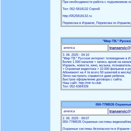
При необходимости работа с подъемником на
Тел: 052-5818132 Сергей
http://0525818132.ru
Перевозка в Израиле, Перевозка по Израилю,
"Мир-ТВ." Русско
transervic@
america
3. 06. 2025 - 04:10
"Мир-ТВ." Русское интернет телевидение в И
Более 1.000 каналов + запись архив на канал
Израиль, новости, кино, музыка, познаватель
+ Огромная видеотека + 10.000 фильмов и ро
Абонемент на 4 тв всего 50 шекелей в месяц!
Легко настроить справится даже ребенок.
Быстрое оформление договора с сайта.
Наш сайт: http://mir-tv.club
Тел: 052-6384339
050-7788535 Охранны
transervic@
america
2. 06. 2025 - 09:07
050-7788535 Охранные системы видеонаблю
Охранные системы безопасности в Израиле «