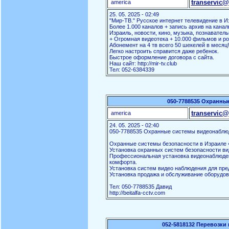
transervic@
america
25. 05. 2025 - 02:49
"Мир-ТВ." Русское интернет телевидение в И
Более 1.000 каналов + запись архив на канал
Израиль, новости, кино, музыка, познаватель
+ Огромная видеотека + 10.000 фильмов и ро
Абонемент на 4 тв всего 50 шекелей в месяц!
Легко настроить справится даже ребенок.
Быстрое оформление договора с сайта.
Наш сайт: http://mir-tv.club
Тел: 052-6384339
050-7788535 Охранны
transervic@
america
24. 05. 2025 - 02:40
050-7788535 Охранные системы видеонаблю
Охранные системы безопасности в Израиле «
Установка охранных систем безопасности ви
Профессиональная установка видеонаблюден
комфорта.
Установка систем видео наблюдения для пред
Установка продажа и обслуживание оборудов
Тел: 050-7788535 Давид
http://beitalfa-cctv.com
052-5818132 Перевозки 