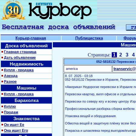
Курьер-главная
Публицистика
Фору
Машин
Доска объявлений
Главная страница
Страницы:
1
2
3
4
Дать объявление
052-5818132 Перевозки 
Недвижимость
transervic@
america
Купля - продажа
Аренда
8. 07. 2025 - 03:18
052-5818132 Перевозки в Израиле, Перевозки
Разное
«Америка» Недорогие перевозки в Израиле по
Машины
Купля - продажа
Перевозки квартир, вилл офисов и отдельны
Барахолка
Перевозки по северу югу и всему центру Изр
Куплю
Профессиональная разборка сборка мебели.
Продам
Упаковка вещей и оборудования.
Знакомства
Обмотка вещей в защитную плёнку всем бес
Он ищет Ее
Она ищет Его
Покраска и шпаклевка перед выездом/въездо