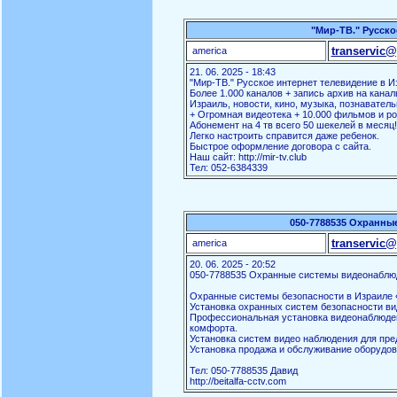
"Мир-ТВ." Русско
transervic@
america
21. 06. 2025 - 18:43
"Мир-ТВ." Русское интернет телевидение в И
Более 1.000 каналов + запись архив на канал
Израиль, новости, кино, музыка, познаватель
+ Огромная видеотека + 10.000 фильмов и ро
Абонемент на 4 тв всего 50 шекелей в месяц!
Легко настроить справится даже ребенок.
Быстрое оформление договора с сайта.
Наш сайт: http://mir-tv.club
Тел: 052-6384339
050-7788535 Охранны
transervic@
america
20. 06. 2025 - 20:52
050-7788535 Охранные системы видеонаблю
Охранные системы безопасности в Израиле «
Установка охранных систем безопасности ви
Профессиональная установка видеонаблюден
комфорта.
Установка систем видео наблюдения для пред
Установка продажа и обслуживание оборудов
Тел: 050-7788535 Давид
http://beitalfa-cctv.com