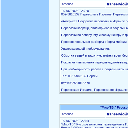
transervic@
america
16. 06. 2025 - 23:20
052-5818132 Перевозки в Израиле, Перевозки
«Америка» Недорогие перевозки в Израиле по
Перевозки квартир, вилл офисов и отдельны
Перевозки по северу югу и всему центру Изр
Профессиональная разборка сборка мебели.
Упаковка вещей и оборудования.
Обмотка вещей в защитную плёнку всем бес
Покраска и шпаклевка перед выездом/въездо
При необходимости работа с подъемником на
Тел: 052-5818132 Сергей
http://0525818132.ru
Перевозка в Израиле, Перевозка по Израилю,
"Мир-ТВ." Русско
transervic@
america
15. 06. 2025 - 22:54
"Мир-ТВ." Русское интернет телевидение в И
Более 1.000 каналов + запись архив на канал