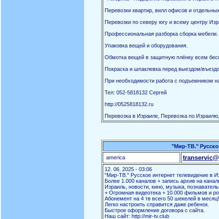
Перевозки квартир, вилл офисов и отдельны
Перевозки по северу югу и всему центру Изр
Профессиональная разборка сборка мебели.
Упаковка вещей и оборудования.
Обмотка вещей в защитную плёнку всем бес
Покраска и шпаклевка перед выездом/въездо
При необходимости работа с подъемником на
Тел: 052-5818132 Сергей
http://0525818132.ru
Перевозка в Израиле, Перевозка по Израилю,
"Мир-ТВ." Русско
transervic@
america
12. 06. 2025 - 03:06
"Мир-ТВ." Русское интернет телевидение в И
Более 1.000 каналов + запись архив на канал
Израиль, новости, кино, музыка, познаватель
+ Огромная видеотека + 10.000 фильмов и ро
Абонемент на 4 тв всего 50 шекелей в месяц!
Легко настроить справится даже ребенок.
Быстрое оформление договора с сайта.
Наш сайт: http://mir-tv.club