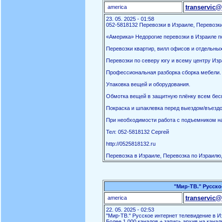
transervic@
america
23. 05. 2025 - 01:58
052-5818132 Перевозки в Израиле, Перевозки
«Америка» Недорогие перевозки в Израиле по
Перевозки квартир, вилл офисов и отдельны
Перевозки по северу югу и всему центру Изр
Профессиональная разборка сборка мебели.
Упаковка вещей и оборудования.
Обмотка вещей в защитную плёнку всем бес
Покраска и шпаклевка перед выездом/въездо
При необходимости работа с подъемником на
Тел: 052-5818132 Сергей
http://0525818132.ru
Перевозка в Израиле, Перевозка по Израилю,
"Мир-ТВ." Русско
transervic@
america
22. 05. 2025 - 02:53
"Мир-ТВ." Русское интернет телевидение в И
Более 1.000 каналов + запись архив на канал