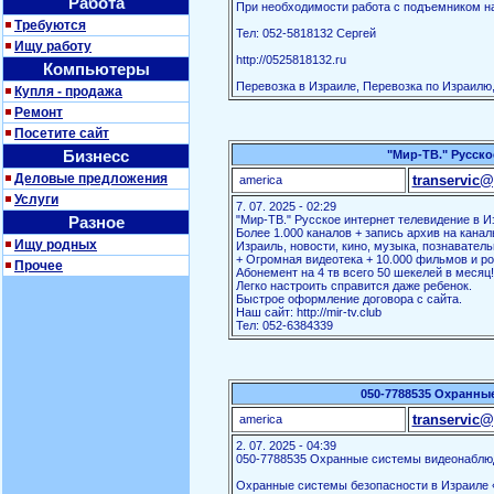
Работа
При необходимости работа с подъемником на
Требуются
Тел: 052-5818132 Сергей
Ищу работу
http://0525818132.ru
Компьютеры
Перевозка в Израиле, Перевозка по Израилю,
Купля - продажа
Ремонт
Посетите сайт
Бизнесс
"Мир-ТВ." Русско
Деловые предложения
transervic@
america
Услуги
7. 07. 2025 - 02:29
Разное
"Мир-ТВ." Русское интернет телевидение в И
Более 1.000 каналов + запись архив на канал
Ищу родных
Израиль, новости, кино, музыка, познаватель
+ Огромная видеотека + 10.000 фильмов и ро
Прочее
Абонемент на 4 тв всего 50 шекелей в месяц!
Легко настроить справится даже ребенок.
Быстрое оформление договора с сайта.
Наш сайт: http://mir-tv.club
Тел: 052-6384339
050-7788535 Охранны
transervic@
america
2. 07. 2025 - 04:39
050-7788535 Охранные системы видеонаблю
Охранные системы безопасности в Израиле «