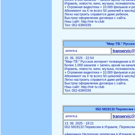
Израиль, новости, кино, музыка, познаватель
+ Огромная видеотека + 10.000 фильмов и ро
Абонемент на 4 тв всего 50 шекелей в месяц!
Легко настроить справится даже ребенок.
Быстрое оформление договора с сайта.
Наш сайт: http://mir-tv.club
Тел: 052-6384339
"Мир-ТВ." Русско
transervic@
america
15. 06. 2025 - 22:54
"Мир-ТВ." Русское интернет телевидение в И
Более 1.000 каналов + запись архив на канал
Израиль, новости, кино, музыка, познаватель
+ Огромная видеотека + 10.000 фильмов и ро
Абонемент на 4 тв всего 50 шекелей в месяц!
Легко настроить справится даже ребенок.
Быстрое оформление договора с сайта.
Наш сайт: http://mir-tv.club
Тел: 052-6384339
052-5818132 Перевозки 
transervic@
america
13. 06. 2025 - 18:21
052-5818132 Перевозки в Израиле, Перевозки
«Америка» Недорогие перевозки в Израиле по