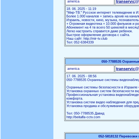
transervic@
america
18. 06. 2025 - 11:19
"Мир-ТВ." Русское интернет телевидение в И
Более 1.000 каналов + запись архив на канал
Израиль, новости, кино, музыка, познаватель
+ Огромная видеотека + 10.000 фильмов и ро
Абонемент на 4 тв всего 50 шекелей в месяц!
Легко настроить справится даже ребенок.
Быстрое оформление договора с сайта.
Наш сайт: http://mir-tv.club
Тел: 052-6384339
050-7788535 Охранны
transervic@
america
17. 06. 2025 - 08:56
050-7788535 Охранные системы видеонаблю
Охранные системы безопасности в Израиле «
Установка охранных систем безопасности ви
Профессиональная установка видеонаблюден
комфорта.
Установка систем видео наблюдения для пред
Установка продажа и обслуживание оборудов
Тел: 050-7788535 Давид
http://beitalfa-cctv.com
052-5818132 Перевозки 