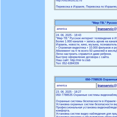
http://0525818132.ru
Перевозка в Израиле, Перевозка по Израилю,
"Мир-ТВ." Русско
transervic@
america
24. 06. 2025 - 18:43
"Мир-ТВ." Русское интернет телевидение в И
Более 1.000 каналов + запись архив на канал
Израиль, новости, кино, музыка, познаватель
+ Огромная видеотека + 10.000 фильмов и ро
Абонемент на 4 тв всего 50 шекелей в месяц!
Легко настроить справится даже ребенок.
Быстрое оформление договора с сайта.
Наш сайт: http://mir-tv.club
Тел: 052-6384339
050-7788535 Охранны
transervic@
america
23. 06. 2025 - 18:27
050-7788535 Охранные системы видеонаблю
Охранные системы безопасности в Израиле «
Установка охранных систем безопасности ви
Профессиональная установка видеонаблюден
комфорта.
Установка систем видео наблюдения для пред
Установка продажа и обслуживание оборудов