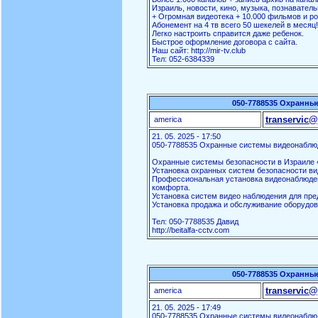
Израиль, новости, кино, музыка, познаватель
+ Огромная видеотека + 10.000 фильмов и ро
Абонемент на 4 тв всего 50 шекелей в месяц!
Легко настроить справится даже ребенок.
Быстрое оформление договора с сайта.
Наш сайт: http://mir-tv.club
Тел: 052-6384339
050-7788535 Охранны
transervic@
america
21. 05. 2025 - 17:50
050-7788535 Охранные системы видеонаблю
Охранные системы безопасности в Израиле «
Установка охранных систем безопасности ви
Профессиональная установка видеонаблюден
комфорта.
Установка систем видео наблюдения для пред
Установка продажа и обслуживание оборудов
Тел: 050-7788535 Давид
http://beitalfa-cctv.com
050-7788535 Охранны
transervic@
america
21. 05. 2025 - 17:49
050-7788535 Охранные системы видеонаблю