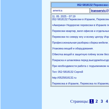
052-5818132 Перевозки 
transervic@
america
11. 05. 2025 - 07:19
052-5818132 Перевозки в Израиле, Перевозки
«Америка» Недорогие перевозки в Израиле по
Перевозки квартир, вилл офисов и отдельны
Перевозки по северу югу и всему центру Изр
Профессиональная разборка сборка мебели.
Упаковка вещей и оборудования.
Обмотка вещей в защитную плёнку всем бес
Покраска и шпаклевка перед выездом/въездо
При необходимости работа с подъемником на
Тел: 052-5818132 Сергей
http://0525818132.ru
Перевозка в Израиле, Перевозка по Израилю,
Страницы:
1
2
3
4