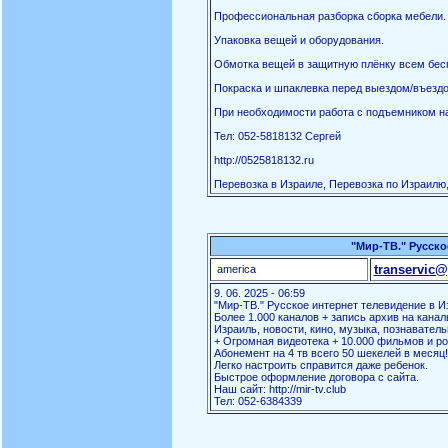
Профессиональная разборка сборка мебели.
Упаковка вещей и оборудования.
Обмотка вещей в защитную плёнку всем бес
Покраска и шпаклевка перед выездом/въездо
При необходимости работа с подъемником на
Тел: 052-5818132 Сергей
http://0525818132.ru
Перевозка в Израиле, Перевозка по Израилю,
"Мир-ТВ." Русско
transervic@
america
9. 06. 2025 - 06:59
"Мир-ТВ." Русское интернет телевидение в И
Более 1.000 каналов + запись архив на канал
Израиль, новости, кино, музыка, познаватель
+ Огромная видеотека + 10.000 фильмов и ро
Абонемент на 4 тв всего 50 шекелей в месяц!
Легко настроить справится даже ребенок.
Быстрое оформление договора с сайта.
Наш сайт: http://mir-tv.club
Тел: 052-6384339