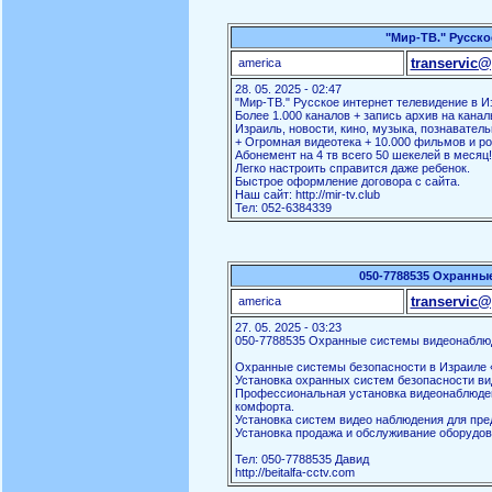
"Мир-ТВ." Русско
transervic@
america
28. 05. 2025 - 02:47
"Мир-ТВ." Русское интернет телевидение в И
Более 1.000 каналов + запись архив на канал
Израиль, новости, кино, музыка, познаватель
+ Огромная видеотека + 10.000 фильмов и ро
Абонемент на 4 тв всего 50 шекелей в месяц!
Легко настроить справится даже ребенок.
Быстрое оформление договора с сайта.
Наш сайт: http://mir-tv.club
Тел: 052-6384339
050-7788535 Охранны
transervic@
america
27. 05. 2025 - 03:23
050-7788535 Охранные системы видеонаблю
Охранные системы безопасности в Израиле «
Установка охранных систем безопасности ви
Профессиональная установка видеонаблюден
комфорта.
Установка систем видео наблюдения для пред
Установка продажа и обслуживание оборудов
Тел: 050-7788535 Давид
http://beitalfa-cctv.com