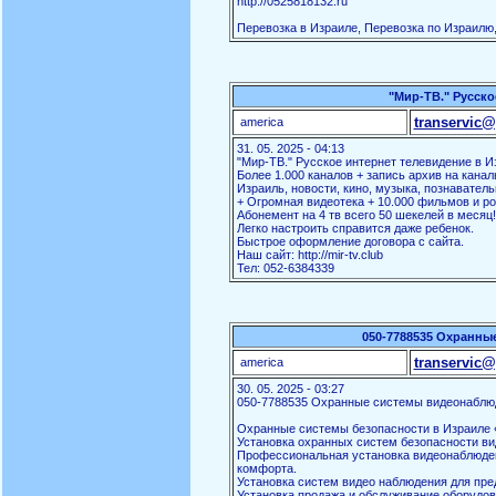
http://0525818132.ru
Перевозка в Израиле, Перевозка по Израилю,
"Мир-ТВ." Русско
transervic@
america
31. 05. 2025 - 04:13
"Мир-ТВ." Русское интернет телевидение в И
Более 1.000 каналов + запись архив на канал
Израиль, новости, кино, музыка, познаватель
+ Огромная видеотека + 10.000 фильмов и ро
Абонемент на 4 тв всего 50 шекелей в месяц!
Легко настроить справится даже ребенок.
Быстрое оформление договора с сайта.
Наш сайт: http://mir-tv.club
Тел: 052-6384339
050-7788535 Охранны
transervic@
america
30. 05. 2025 - 03:27
050-7788535 Охранные системы видеонаблю
Охранные системы безопасности в Израиле «
Установка охранных систем безопасности ви
Профессиональная установка видеонаблюден
комфорта.
Установка систем видео наблюдения для пред
Установка продажа и обслуживание оборудов