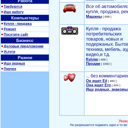
Работа
Все об автомобилях
Требуются
купля, продажа, ре
Ищу работу
Машины
[ 698 ]
Компьютеры
Купля - продажа
Купля - продажа
Ремонт
потребительских
Посетите сайт
товаров, новых и
Бизнесс
подержаных. Быто
Деловые предложения
техника, мебель, ау
Услуги
видео,и т.д.
Разное
Куплю
[ 468 ]
Ищу родных
Продам
[ 3382 ]
Прочее
... без комментарие
Он ищет Её
[ 460 ]
Она ищет Его
[ 444 ]
Ищу родных, знакомы
Уваж
Не разрешается подавать одно и то же