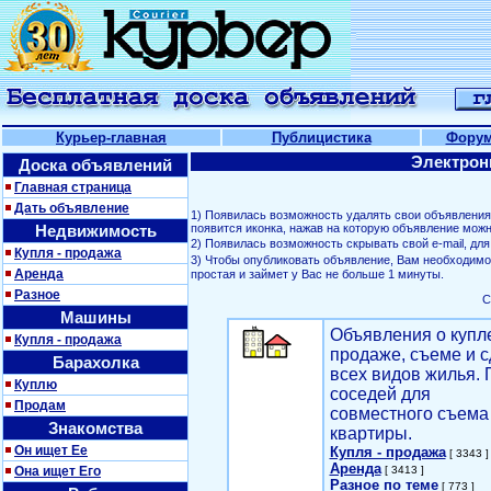
Курьер-главная
Публицистика
Фору
Электрон
Доска объявлений
Главная страница
Дать объявление
1) Появилась возможность удалять свои объявлени
Недвижимость
появится иконка, нажав на которую объявление можн
2) Появилась возможность скрывать свой е-mail, д
Купля - продажа
3) Чтобы опубликовать объявление, Вам необходим
Аренда
простая и займет у Вас не больше 1 минуты.
Разное
С
Машины
Объявления о купл
Купля - продажа
продаже, съеме и с
Барахолка
всех видов жилья. 
Куплю
соседей для
Продам
совместного съема
Знакомства
квартиры.
Он ищет Ее
Купля - продажа
[ 3343 ]
Аренда
Она ищет Его
[ 3413 ]
Разное по теме
[ 773 ]