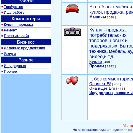
Работа
Все об автомобилях
Требуются
купля, продажа, ре
Ищу работу
Машины
[ 698 ]
Компьютеры
Купля - продажа
Купля - продажа
Ремонт
потребительских
Посетите сайт
товаров, новых и
Бизнесс
подержаных. Быто
Деловые предложения
техника, мебель, ау
Услуги
видео,и т.д.
Разное
Куплю
[ 468 ]
Ищу родных
Продам
[ 3382 ]
Прочее
... без комментарие
Он ищет Её
[ 460 ]
Она ищет Его
[ 444 ]
Ищу родных, знакомы
Уваж
Не разрешается подавать одно и то же