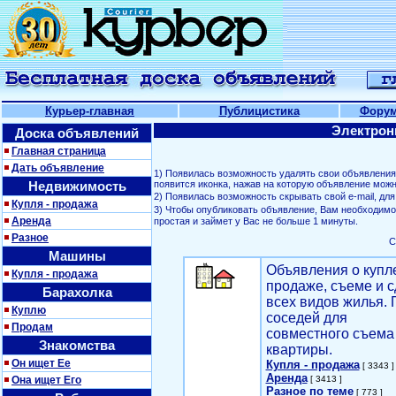
Курьер-главная
Публицистика
Фору
Электрон
Доска объявлений
Главная страница
Дать объявление
1) Появилась возможность удалять свои объявлени
Недвижимость
появится иконка, нажав на которую объявление можн
2) Появилась возможность скрывать свой е-mail, д
Купля - продажа
3) Чтобы опубликовать объявление, Вам необходим
Аренда
простая и займет у Вас не больше 1 минуты.
Разное
С
Машины
Объявления о купл
Купля - продажа
продаже, съеме и с
Барахолка
всех видов жилья. 
Куплю
соседей для
Продам
совместного съема
Знакомства
квартиры.
Он ищет Ее
Купля - продажа
[ 3343 ]
Аренда
Она ищет Его
[ 3413 ]
Разное по теме
[ 773 ]