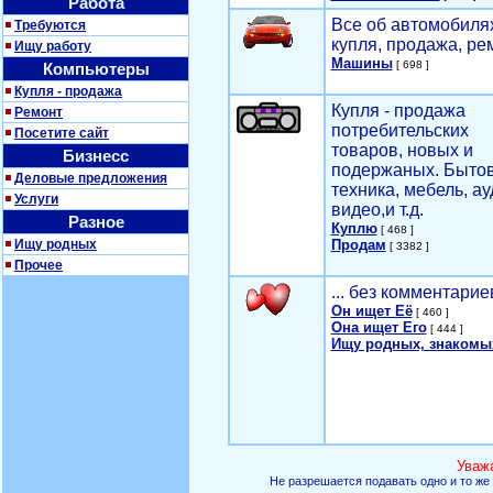
Работа
Все об автомобилях
Требуются
купля, продажа, ре
Ищу работу
Машины
[ 698 ]
Компьютеры
Купля - продажа
Купля - продажа
Ремонт
потребительских
Посетите сайт
товаров, новых и
Бизнесс
подержаных. Быто
Деловые предложения
техника, мебель, ау
Услуги
видео,и т.д.
Разное
Куплю
[ 468 ]
Ищу родных
Продам
[ 3382 ]
Прочее
... без комментарие
Он ищет Её
[ 460 ]
Она ищет Его
[ 444 ]
Ищу родных, знакомы
Уваж
Не разрешается подавать одно и то же