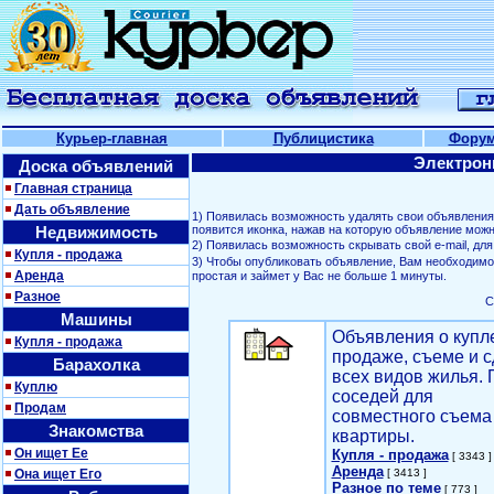
Курьер-главная
Публицистика
Фору
Электрон
Доска объявлений
Главная страница
Дать объявление
1) Появилась возможность удалять свои объявлени
Недвижимость
появится иконка, нажав на которую объявление можн
2) Появилась возможность скрывать свой е-mail, д
Купля - продажа
3) Чтобы опубликовать объявление, Вам необходим
Аренда
простая и займет у Вас не больше 1 минуты.
Разное
С
Машины
Объявления о купл
Купля - продажа
продаже, съеме и с
Барахолка
всех видов жилья. 
Куплю
соседей для
Продам
совместного съема
Знакомства
квартиры.
Он ищет Ее
Купля - продажа
[ 3343 ]
Аренда
Она ищет Его
[ 3413 ]
Разное по теме
[ 773 ]