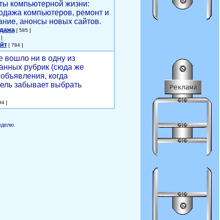
ты компьютерной жизни:
родажа компьютеров, ремонт и
ние, анонсы новых сайтов.
одажа
[ 585 ]
]
йт
[ 784 ]
е вошло ни в одну из
анных рубрик (сюда же
объявления, когда
ель забывает выбрать
4 ]
еделю.