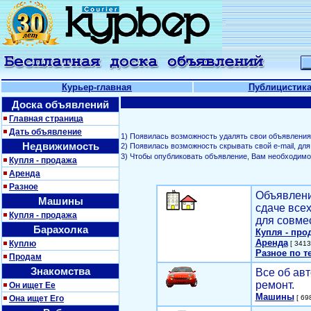
Курьер-главная
Публицистик
Доска объявлений
Главная страница
Дать объявление
1) Появилась возможность удалять свои объявления
Недвижимость
2) Появилась возможность скрывать свой е-mail, д
3) Чтобы опубликовать объявление, Вам необходим
Купля - продажа
Аренда
Разное
Объявлени
Машины
сдаче все
Купля - продажа
для совме
Барахолка
Купля - про
Аренда
Куплю
[ 3413
Разное по т
Продам
Знакомства
Все об авт
ремонт.
Он ищет Ее
Машины
Она ищет Его
[ 698