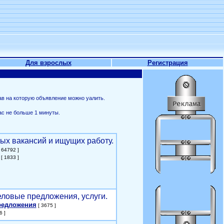
Для взрослых
Регистрация
ав на которую объявление можно уалить.
ас не больше 1 минуты.
ых вакансий и ищущих работу.
 64792 ]
[ 1833 ]
еловые предложения, услуги.
редложения
[ 3675 ]
6 ]