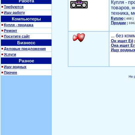
Работа
Купля - п
Требуются
товаров, 
Ищу работу
техника, м
Куплю
Компьютеры
[ 468 ]
Продам
[ 3382
Купля - продажа
Ремонт
... без ко
Посетите сайт
Он ищет Её
[
Бизнесс
Она ищет Ег
Деловые предложения
Ищу родных
Услуги
Разное
Ищу родных
Прочее
Не 