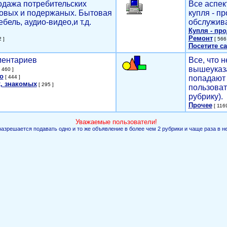
родажа потребительских
Все аспек
новых и подержаных. Бытовая
купля - п
ебель, аудио-видео,и т.д.
обслужива
Купля - пр
Ремонт
 ]
[ 566 
Посетите са
мментариев
Все, что н
вышеуказ
 460 ]
о
[ 444 ]
попадают 
, знакомых
[ 295 ]
пользоват
рубрику).
Прочее
[ 1169
Уважаемые пользователи!
разрешается подавать одно и то же объявление в более чем 2 рубрики и чаще раза в н