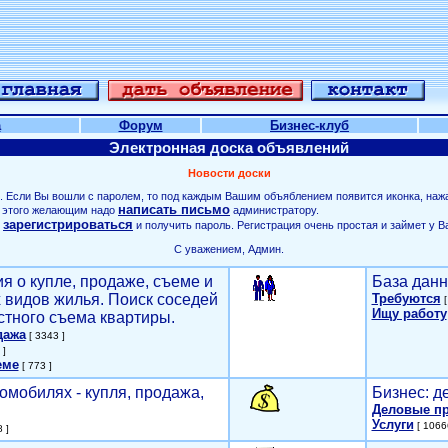
а
Форум
Бизнес-клуб
Электронная доска объявлений
Новости доски
. Если Вы вошли с паролем, то под каждым Вашим объяблением появится иконка, наж
написать письмо
ля этого желающим надо
администратору.
зарегистрироваться
о
и получить пароль. Регистрация очень простая и займет у В
С уважением, Админ.
я о купле, продаже, съеме и
База данн
х видов жилья. Поиск соседей
Требуются
[
Ищу работу
стного съема квартиры.
дажа
[ 3343 ]
 ]
еме
[ 773 ]
омобилях - купля, продажа,
Бизнес: д
Деловые п
Услуги
[ 1066
 ]