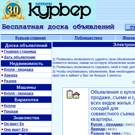
Курьер-главная
Публицистика
Фору
Электрон
Доска объявлений
Главная страница
Дать объявление
1) Появилась возможность удалять свои объявлени
Недвижимость
появится иконка, нажав на которую объявление можн
2) Появилась возможность скрывать свой е-mail, д
Купля - продажа
3) Чтобы опубликовать объявление, Вам необходим
Аренда
простая и займет у Вас не больше 1 минуты.
Разное
С
Машины
Объявления о купл
Купля - продажа
продаже, съеме и с
Барахолка
всех видов жилья. 
Куплю
соседей для
Продам
совместного съема
Знакомства
квартиры.
Он ищет Ее
Купля - продажа
[ 3343 ]
Аренда
Она ищет Его
[ 3413 ]
Разное по теме
[ 773 ]