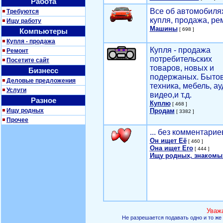
Работа
Все об автомобилях
Требуются
купля, продажа, ре
Ищу работу
Машины
[ 698 ]
Компьютеры
Купля - продажа
Купля - продажа
Ремонт
потребительских
Посетите сайт
товаров, новых и
Бизнесс
подержаных. Быто
Деловые предложения
техника, мебель, ау
Услуги
видео,и т.д.
Разное
Куплю
[ 468 ]
Ищу родных
Продам
[ 3382 ]
Прочее
... без комментарие
Он ищет Её
[ 460 ]
Она ищет Его
[ 444 ]
Ищу родных, знакомы
Уваж
Не разрешается подавать одно и то же