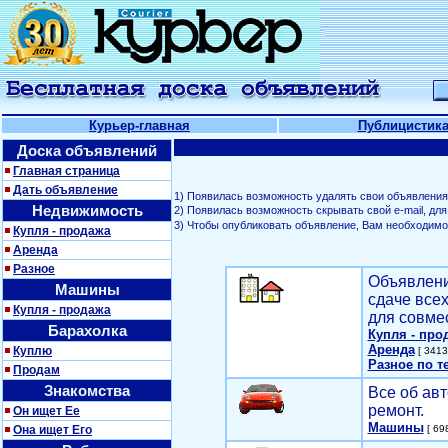
Курьер-главная
Публицистик
Доска объявлений
Главная страница
Дать объявление
1) Появилась возможность удалять свои объявления
Недвижимость
2) Появилась возможность скрывать свой е-mail, д
3) Чтобы опубликовать объявление, Вам необходим
Купля - продажа
Аренда
Разное
Объявлени
Машины
сдаче все
Купля - продажа
для совме
Барахолка
Купля - про
Аренда
Куплю
[ 3413
Разное по т
Продам
Знакомства
Все об авт
ремонт.
Он ищет Ее
Машины
Она ищет Его
[ 698