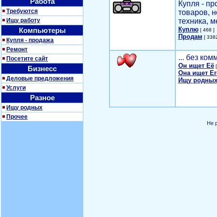
Работа
Купля - п
Требуются
товаров, 
Ищу работу
техника, м
Куплю
Компьютеры
[ 468 ]
Продам
[ 3382
Купля - продажа
Ремонт
... без ко
Посетите сайт
Он ищет Её
[
Бизнесс
Она ищет Ег
Деловые предложения
Ищу родных
Услуги
Разное
Ищу родных
Прочее
Не 