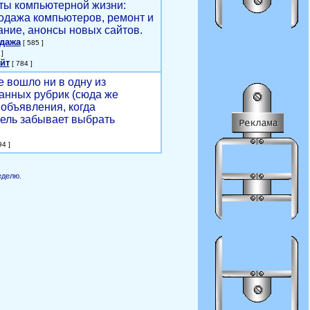
ты компьютерной жизни:
родажа компьютеров, ремонт и
ние, анонсы новых сайтов.
одажа
[ 585 ]
]
йт
[ 784 ]
е вошло ни в одну из
анных рубрик (сюда же
объявления, когда
ель забывает выбрать
4 ]
еделю.