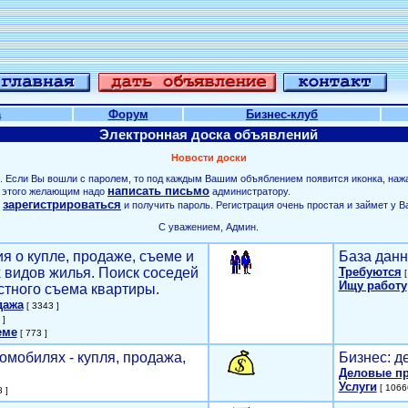
а
Форум
Бизнес-клуб
Электронная доска объявлений
Новости доски
. Если Вы вошли с паролем, то под каждым Вашим объяблением появится иконка, наж
написать письмо
ля этого желающим надо
администратору.
зарегистрироваться
о
и получить пароль. Регистрация очень простая и займет у В
С уважением, Админ.
я о купле, продаже, съеме и
База данн
х видов жилья. Поиск соседей
Требуются
[
Ищу работу
стного съема квартиры.
дажа
[ 3343 ]
 ]
еме
[ 773 ]
омобилях - купля, продажа,
Бизнес: д
Деловые п
Услуги
[ 1066
 ]