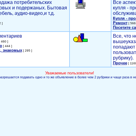
родажа потребительских
Все аспек
новых и подержаных. Бытовая
купля - п
ебель, аудио-видео,и т.д.
обслужива
Купля - пр
Ремонт
 ]
[ 566 
Посетите са
мментариев
Все, что н
вышеуказ
 460 ]
о
[ 444 ]
попадают 
, знакомых
[ 295 ]
пользоват
рубрику).
Прочее
[ 1169
Уважаемые пользователи!
разрешается подавать одно и то же объявление в более чем 2 рубрики и чаще раза в н