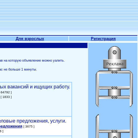
Для взрослых
Регистрация
ав на которую объявление можно уалить.
ас не больше 1 минуты.
ых вакансий и ищущих работу.
 64792 ]
[ 1833 ]
еловые предложения, услуги.
редложения
[ 3675 ]
6 ]