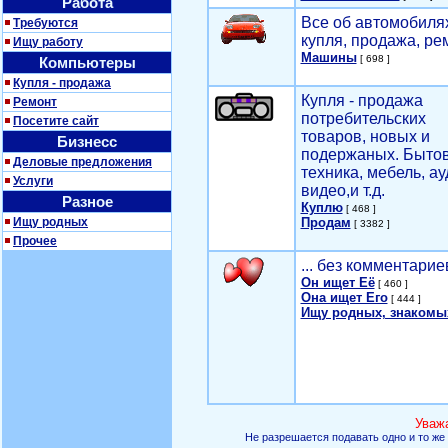
Работа
Все об автомобилях
Требуются
купля, продажа, ре
Ищу работу
Машины
[ 698 ]
Компьютеры
Купля - продажа
Купля - продажа
Ремонт
потребительских
Посетите сайт
товаров, новых и
Бизнесс
подержаных. Быто
Деловые предложения
техника, мебель, ау
Услуги
видео,и т.д.
Разное
Куплю
[ 468 ]
Ищу родных
Продам
[ 3382 ]
Прочее
... без комментарие
Он ищет Её
[ 460 ]
Она ищет Его
[ 444 ]
Ищу родных, знакомы
Уваж
Не разрешается подавать одно и то же