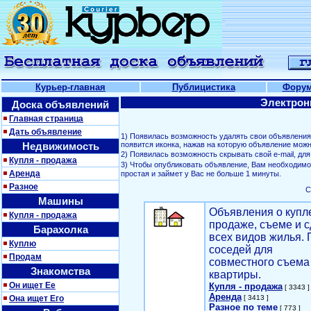
Курьер-главная
Публицистика
Фору
Электрон
Доска объявлений
Главная страница
Дать объявление
1) Появилась возможность удалять свои объявлени
Недвижимость
появится иконка, нажав на которую объявление можн
2) Появилась возможность скрывать свой е-mail, д
Купля - продажа
3) Чтобы опубликовать объявление, Вам необходим
Аренда
простая и займет у Вас не больше 1 минуты.
Разное
С
Машины
Объявления о купл
Купля - продажа
продаже, съеме и с
Барахолка
всех видов жилья. 
Куплю
соседей для
Продам
совместного съема
Знакомства
квартиры.
Он ищет Ее
Купля - продажа
[ 3343 ]
Аренда
Она ищет Его
[ 3413 ]
Разное по теме
[ 773 ]