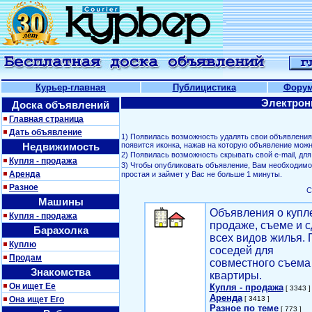
Курьер-главная
Публицистика
Фору
Электрон
Доска объявлений
Главная страница
Дать объявление
1) Появилась возможность удалять свои объявлени
Недвижимость
появится иконка, нажав на которую объявление можн
2) Появилась возможность скрывать свой е-mail, д
Купля - продажа
3) Чтобы опубликовать объявление, Вам необходим
Аренда
простая и займет у Вас не больше 1 минуты.
Разное
С
Машины
Объявления о купл
Купля - продажа
продаже, съеме и с
Барахолка
всех видов жилья. 
Куплю
соседей для
Продам
совместного съема
Знакомства
квартиры.
Он ищет Ее
Купля - продажа
[ 3343 ]
Аренда
Она ищет Его
[ 3413 ]
Разное по теме
[ 773 ]