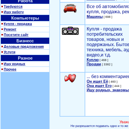
Работа
Все об автомобилях
Требуются
купля, продажа, ре
Ищу работу
Машины
[ 698 ]
Компьютеры
Купля - продажа
Купля - продажа
Ремонт
потребительских
Посетите сайт
товаров, новых и
Бизнесс
подержаных. Быто
Деловые предложения
техника, мебель, ау
Услуги
видео,и т.д.
Разное
Куплю
[ 468 ]
Ищу родных
Продам
[ 3382 ]
Прочее
... без комментарие
Он ищет Её
[ 460 ]
Она ищет Его
[ 444 ]
Ищу родных, знакомы
Уваж
Не разрешается подавать одно и то же