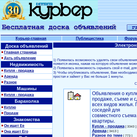
Курьер-главная
Публицистика
Фору
Электрон
Доска объявлений
Главная страница
Дать объявление
1) Появилась возможность удалять свои объявлени
Недвижимость
появится иконка, нажав на которую объявление можн
2) Появилась возможность скрывать свой е-mail, д
Купля - продажа
3) Чтобы опубликовать объявление, Вам необходим
Аренда
простая и займет у Вас не больше 1 минуты.
Разное
С
Машины
Объявления о купл
Купля - продажа
продаже, съеме и с
Барахолка
всех видов жилья. 
Куплю
соседей для
Продам
совместного съема
Знакомства
квартиры.
Он ищет Ее
Купля - продажа
[ 3343 ]
Аренда
Она ищет Его
[ 3413 ]
Разное по теме
[ 773 ]