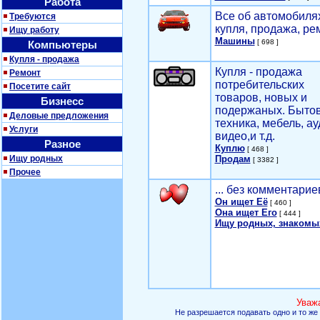
Работа
Все об автомобилях
Требуются
купля, продажа, ре
Ищу работу
Машины
[ 698 ]
Компьютеры
Купля - продажа
Купля - продажа
Ремонт
потребительских
Посетите сайт
товаров, новых и
Бизнесс
подержаных. Быто
Деловые предложения
техника, мебель, ау
Услуги
видео,и т.д.
Разное
Куплю
[ 468 ]
Ищу родных
Продам
[ 3382 ]
Прочее
... без комментарие
Он ищет Её
[ 460 ]
Она ищет Его
[ 444 ]
Ищу родных, знакомы
Уваж
Не разрешается подавать одно и то же